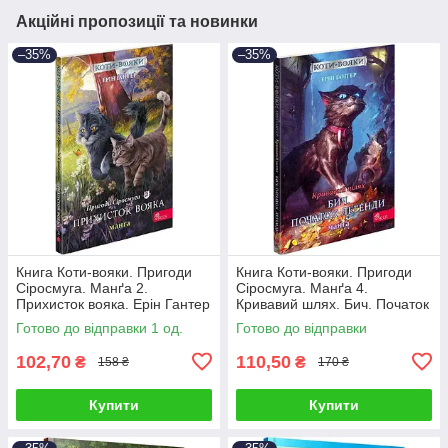
Акційні пропозиції та новинки
–35%
–35%
Книга Коти-вояки. Пригоди
Книга Коти-вояки. Пригоди
Сіросмуга. Манґа 2.
Сіросмуга. Манґа 4.
Прихисток вояка. Ерін Гантер
Кривавий шлях. Бич. Початок
легенди. Ерін Гантер
Готово до відправки 1 од.
Готово до відправки
102,70
110,50
₴
₴
158 ₴
170 ₴
Купити
Купити