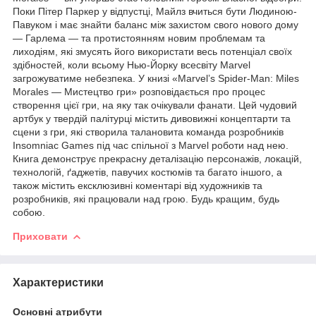
Поки Пітер Паркер у відпустці, Майлз вчиться бути Людиною-
Павуком і має знайти баланс між захистом свого нового дому
— Гарлема — та протистоянням новим проблемам та
лиходіям, які змусять його використати весь потенціал своїх
здібностей, коли всьому Нью-Йорку всесвіту Marvel
загрожуватиме небезпека. У книзі «Marvel’s Spider-Man: Miles
Morales — Мистецтво гри» розповідається про процес
створення цієї гри, на яку так очікували фанати. Цей чудовий
артбук у твердій палітурці містить дивовижні концептарти та
сцени з гри, які створила талановита команда розробників
Insomniac Games під час спільної з Marvel роботи над нею.
Книга демонструє прекрасну деталізацію персонажів, локацій,
технологій, ґаджетів, павучих костюмів та багато іншого, а
також містить ексклюзивні коментарі від художників та
розробників, які працювали над грою. Будь кращим, будь
собою.
Приховати
Характеристики
Основні атрибути