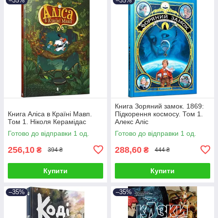
–35%
–35%
Книга Зоряний замок. 1869:
Книга Аліса в Країні Мавп.
Підкорення космосу. Том 1.
Том 1. Ніколя Керамідас
Алекс Аліс
Готово до відправки 1 од.
Готово до відправки 1 од.
256,10
288,60
₴
₴
394 ₴
444 ₴
Купити
Купити
–35%
–35%