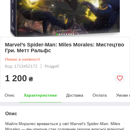
Marvel’s Spider-Man: Miles Morales: Мистецтво
Гри. Метт Ральфс
Немає в наявності
Код: 1713452172
Роздріб
1 200
₴
Опис
Характеристики
Доставка
Оплата
Умови 
Опис
Майлз Моралес вривається у світ Marvel’s Spider-Man: Miles
Morales — він уперше стає головним героєм власної відеогри!