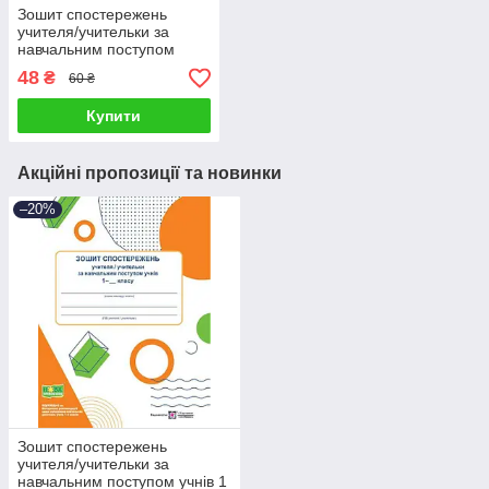
Зошит спостережень
учителя/учительки за
навчальним поступом
учнів 1 класу.
48
₴
60 ₴
Купити
Акційні пропозиції та новинки
–20%
Зошит спостережень
учителя/учительки за
навчальним поступом учнів 1