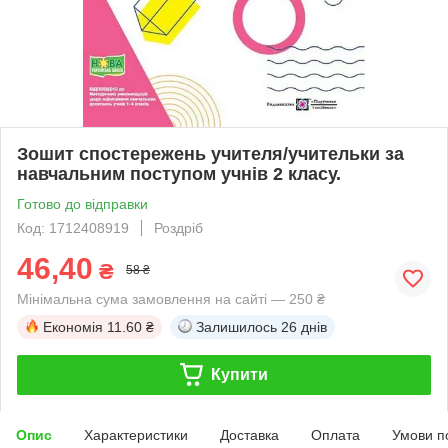
Зошит спостережень учителя/учительки за
навчальним поступом учнів 2 класу.
Готово до відправки
Код: 1712408919
Роздріб
46,40
₴
58 ₴
Мінімальна сума замовлення на сайті — 250 ₴
Економія
11.60 ₴
Залишилось
26 днів
Купити
Опис
Характеристики
Доставка
Оплата
Умови п