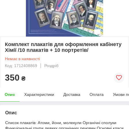
Комплект плакатів для оформлення кабінету
Хімії /10 плакатів + 10 портретів/
Немає в наявності
Код: 1712408869
Роздріб
350
₴
Опис
Характеристики
Доставка
Оплата
Умови п
Опис
Список плакатів: Атоми, йони, молекули Органічні сполуки
Функціональні групи деяких органічних речовин Основні класи