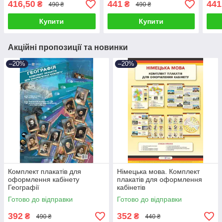
416,50
441
441
₴
₴
490 ₴
490 ₴
Купити
Купити
Акційні пропозиції та новинки
–20%
–20%
Комплект плакатів для
Німецька мова. Комплект
оформлення кабінету
плакатів для оформлення
Географії
кабінетів
Готово до відправки
Готово до відправки
392
352
₴
₴
490 ₴
440 ₴