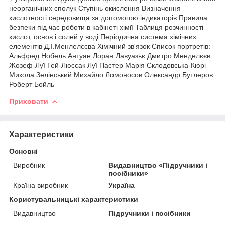
неорганічних сполук Ступінь окислення Визначення
кислотності середовища за допомогою індикаторів Правила
безпеки під час роботи в кабінеті хімії Таблиця розчинності
кислот, основ і солей у воді Періодична система хімічних
елементів Д.І.Менлелєєва Хімічний зв'язок Список портретів:
Альфред Нобель Антуан Лоран Лавуазьє Дмитро Менделєєв
Жозеф-Луї Гей-Люссак Луї Пастер Марія Склодовська-Кюрі
Микола Зелінський Михайло Ломоносов Олександр Бутлеров
Роберт Бойль
Приховати
Характеристики
Основні
Виробник
Видавництво «Підручники і
посібники»
Країна виробник
Україна
Користувальницькі характеристики
Видавництво
Підручники і посібники