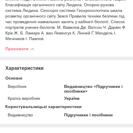
Класифікація органічного світу Людина. Опорно-рухова
система Людина. Сенсорні системи Геохронологічна шкала
розвитку органічного світу Землі Правила техніки безпеки під
час проведення навчальних занять у кабінеті біології. Список
портретів учених-біологів: М. Вавилов Дж. Ватсон Ч. Дарвін Ф.
Крік Ж. Б. Ламарк А. ван Левенгук К. Лінней Ґ. Мендель І.
Мечников І. Павлов
Приховати
Характеристики
Основні
Виробник
Видавництво «Підручники і
посібники»
Країна виробник
Україна
Користувальницькі характеристики
Видавництво
Підручники і посібники