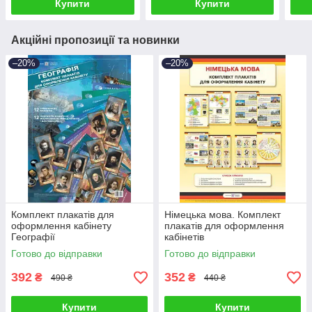
Купити
Купити
Акційні пропозиції та новинки
–20%
–20%
Комплект плакатів для
Німецька мова. Комплект
оформлення кабінету
плакатів для оформлення
Географії
кабінетів
Готово до відправки
Готово до відправки
392
352
₴
₴
490 ₴
440 ₴
Купити
Купити