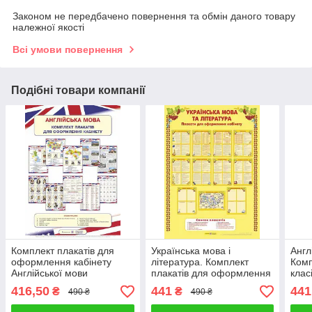
Законом не передбачено повернення та обмін даного товару
належної якості
Всі умови повернення
Подібні товари компанії
Комплект плакатів для
Українська мова і
Англ
оформлення кабінету
література. Комплект
Комп
Англійської мови
плакатів для оформлення
клас
кабінету
416,50
441
441
₴
₴
490 ₴
490 ₴