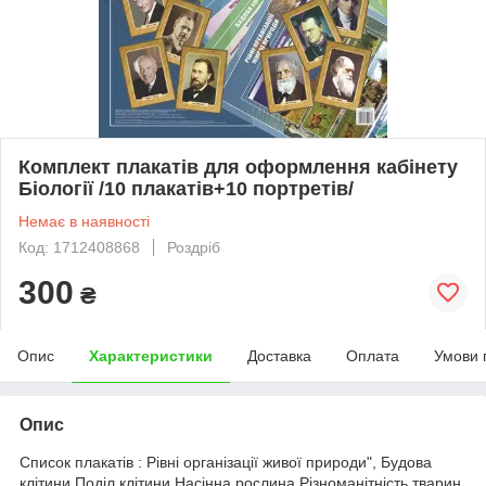
Комплект плакатів для оформлення кабінету
Біології /10 плакатів+10 портретів/
Немає в наявності
Код: 1712408868
Роздріб
300
₴
Опис
Характеристики
Доставка
Оплата
Умови 
Опис
Список плакатів : Рівні організації живої природи", Будова
клітини Поділ клітини Насінна рослина Різноманітність тварин