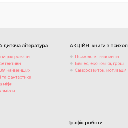
 дитяча література
АКЦІЙНІ книги з психол
ницькі романи
Психологія, взаємини
 детективи
Бізнес, економіка, гроші
для найменших
Саморозвиток, мотивація
і та фантастика
а міфи
комікси
Графік роботи