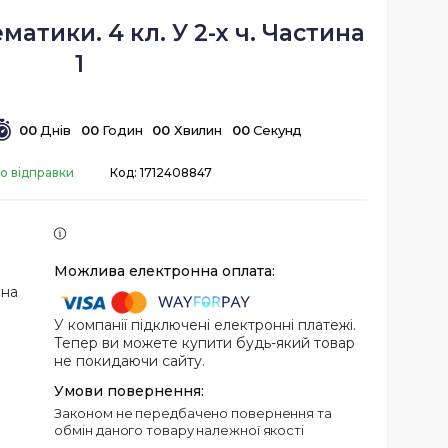
атики. 4 кл. У 2-х ч. Частина
1
0
0
Днів
0
0
Годин
0
0
Хвилин
0
0
Секунд
о відправки
Код:
1712408847
 на
У компанії підключені електронні платежі.
Тепер ви можете купити будь-який товар
не покидаючи сайту.
Законом не передбачено повернення та
обмін даного товару належної якості