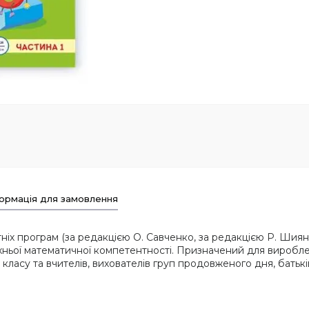
ормація для замовлення
іх програм (за редакцією О. Савченко, за редакцією Р. Шияна)
хньої математичної компетентності. Призначений для вироблен
класу та вчителів, вихователів груп продовженого дня, батькі