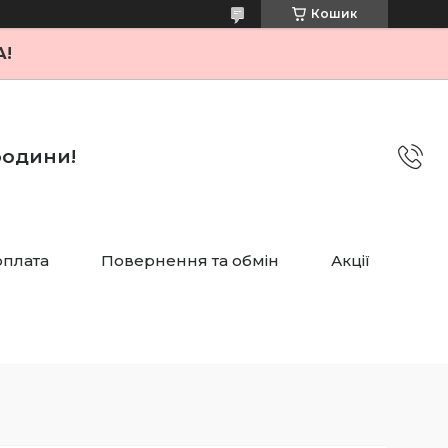
Кошик
А!
 родини!
оплата
Повернення та обмін
Акції