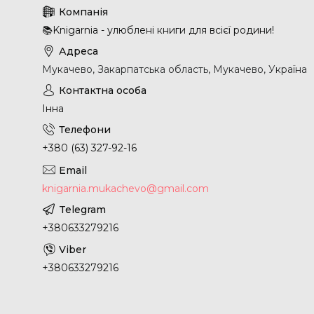
📚Knigarnia - улюблені книги для всієї родини!
Мукачево, Закарпатська область, Мукачево, Україна
Інна
+380 (63) 327-92-16
knigarnia.mukachevo@gmail.com
+380633279216
+380633279216