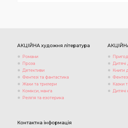
АКЦІЙНА художня література
АКЦІЙНА
Романи
Пригод
Проза
Дитячі
Детективи
Книги 
Фентезі та фантастика
Фентез
Жахи та трилери
Казки т
Комікси, манга
Дитячі 
Релігія та езотерика