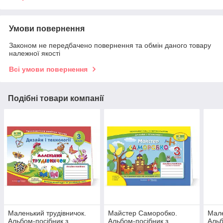
Умови повернення
Законом не передбачено повернення та обмін даного товару
належної якості
Всі умови повернення
Подібні товари компанії
Маленький трудівничок.
Майстер Саморобко.
Мале
Альбом-посібник з
Альбом-посібник з
Альб