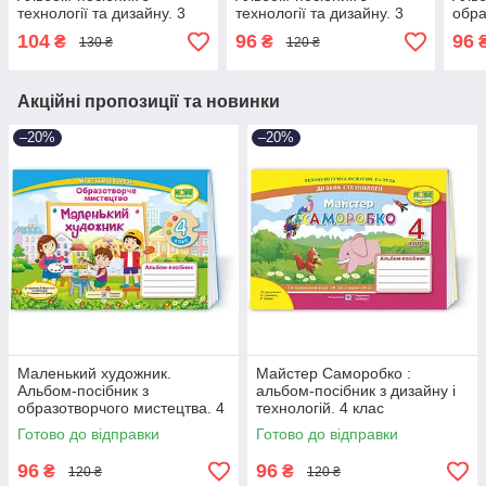
технології та дизайну. 3
технології та дизайну. 3
обра
кл.
кл.
мист
104
96
96
₴
₴
130 ₴
120 ₴
Акційні пропозиції та новинки
–20%
–20%
Маленький художник.
Майстер Саморобко :
Альбом-посібник з
альбом-посібник з дизайну і
образотворчого мистецтва. 4
технологій. 4 клас
кл.
Готово до відправки
Готово до відправки
96
96
₴
₴
120 ₴
120 ₴