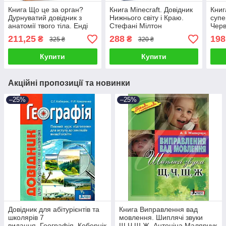
Книга Що це за орган?
Книга Minecraft. Довідник
Книг
Дурнуватий довідник з
Нижнього світу і Краю.
супе
анатомії твого тіла. Енді
Стефані Мілтон
Черв
Ґріффітс
Вол
211,25
288
198
₴
₴
325 ₴
320 ₴
Купити
Купити
Акційні пропозиції та новинки
–25%
–25%
Довідник для абітурієнтів та
Книга Виправлення вад
школярів 7
мовлення. Шиплячі звуки
видання. Географія. Кобернік
Щ,Ч,Ш,Ж. Антоніна Малярчук