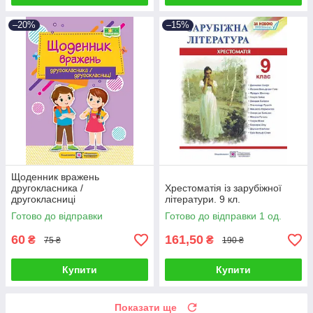
–20%
–15%
Щоденник вражень
другокласника /
Хрестоматія із зарубіжної
другокласниці
літератури. 9 кл.
Готово до відправки
Готово до відправки 1 од.
60
161,50
₴
₴
75 ₴
190 ₴
Купити
Купити
Показати ще