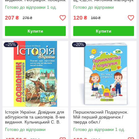
С. Г.
Готово до відправки 1 од.
Готово до відправки
207
120
₴
₴
276 ₴
160 ₴
Купити
Купити
–25%
–20%
Історія України. Довідник для
Першокласний Подарунок.
абітурієнтів та школярів. 8-ме
Мій перший довідничок /
видання. Кульчицький С. В.
тверда обкл./
Готово до відправки
Готово до відправки 1 од.