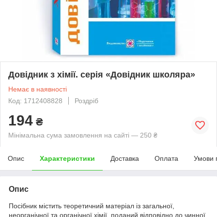
Довідник з хімії. серія «Довідник школяра»
Немає в наявності
Код: 1712408828
Роздріб
194
₴
Мінімальна сума замовлення на сайті — 250 ₴
Опис
Характеристики
Доставка
Оплата
Умови 
Опис
Посібник містить теоретичний матеріал із загальної,
неорганічної та органічної хімії, поданий відповідно до чинної