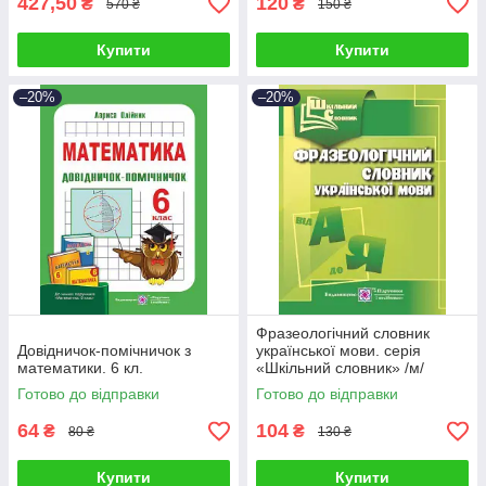
427,50
120
₴
₴
570 ₴
150 ₴
Купити
Купити
–20%
–20%
Фразеологічний словник
Довідничок-помічничок з
української мови. серія
математики. 6 кл.
«Шкільний словник» /м/
Готово до відправки
Готово до відправки
64
104
₴
₴
80 ₴
130 ₴
Купити
Купити