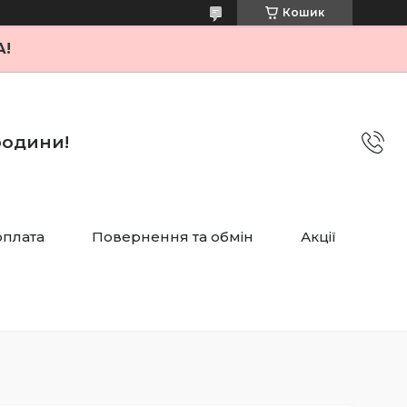
Кошик
А!
 родини!
оплата
Повернення та обмін
Акції