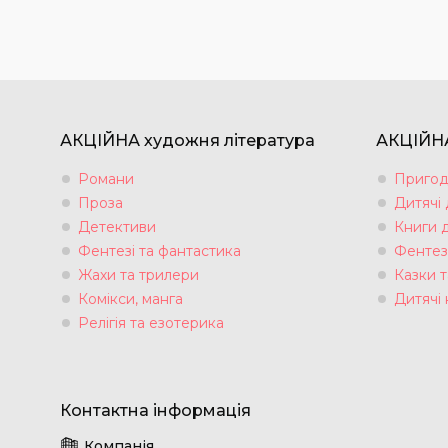
АКЦІЙНА художня література
АКЦІЙНА
Романи
Пригод
Проза
Дитячі
Детективи
Книги 
Фентезі та фантастика
Фентез
Жахи та трилери
Казки т
Комікси, манга
Дитячі 
Релігія та езотерика