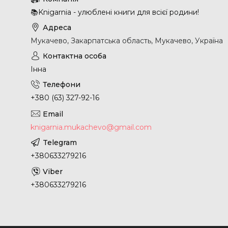
📚Knigarnia - улюблені книги для всієї родини!
Мукачево, Закарпатська область, Мукачево, Україна
Інна
+380 (63) 327-92-16
knigarnia.mukachevo@gmail.com
+380633279216
+380633279216