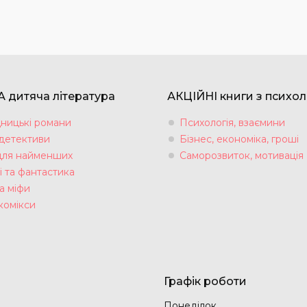
 дитяча література
АКЦІЙНІ книги з психол
ницькі романи
Психологія, взаємини
 детективи
Бізнес, економіка, гроші
для найменших
Саморозвиток, мотивація
і та фантастика
а міфи
комікси
Графік роботи
Понеділок