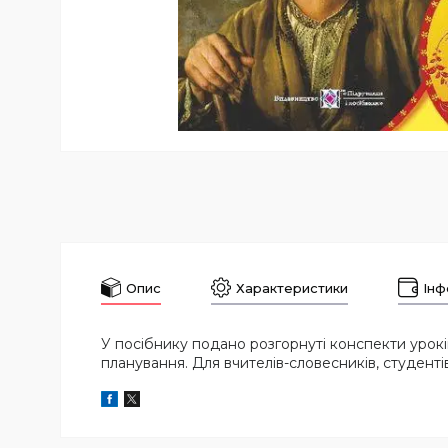
Опис
Характеристики
Інф
У посібнику подано розгорнуті конспекти урокі
планування. Для вчителів-словесників, студентів