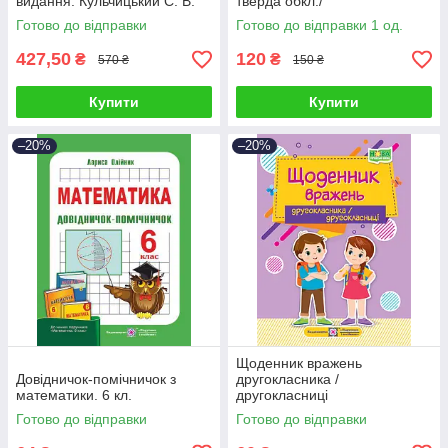
видання. Кульчицький С. В.
тверда обкл./
Готово до відправки
Готово до відправки 1 од.
427,50
120
₴
₴
570 ₴
150 ₴
Купити
Купити
–20%
–20%
Щоденник вражень
Довідничок-помічничок з
другокласника /
математики. 6 кл.
другокласниці
Готово до відправки
Готово до відправки