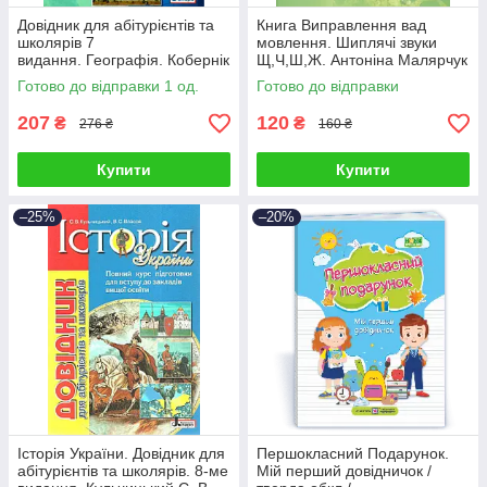
Довідник для абітурієнтів та
Книга Виправлення вад
школярів 7
мовлення. Шиплячі звуки
видання. Географія. Кобернік
Щ,Ч,Ш,Ж. Антоніна Малярчук
С. Г.
Готово до відправки 1 од.
Готово до відправки
207
120
₴
₴
276 ₴
160 ₴
Купити
Купити
–25%
–20%
Історія України. Довідник для
Першокласний Подарунок.
абітурієнтів та школярів. 8-ме
Мій перший довідничок /