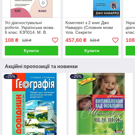
Усі діагностувальні
Комплект з 2 книг Джо
Укра
роботи. Українська мова.
Наварро (Словник мови
діаг
6 клас. КЗП014. М. В.
тіла. Секрети
клас
Коновалова
невербальної комунікації
108
457,60
108
₴
₴
120 ₴
520 ₴
+ Я бачу про що ви
думаєте)
Купити
Купити
Акційні пропозиції та новинки
–25%
–25%