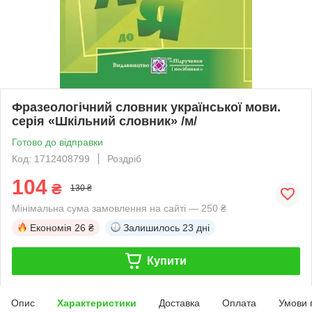
Фразеологічний словник української мови.
серія «Шкільний словник» /м/
Готово до відправки
Код: 1712408799
Роздріб
104
₴
130 ₴
Мінімальна сума замовлення на сайті — 250 ₴
Економія
26 ₴
Залишилось
23 дні
Купити
Опис
Характеристики
Доставка
Оплата
Умови 