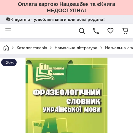
Оплата картою Нацкешбек та єКнига
НЕДОСТУПНА!
📚Knigarnia - улюблені книги для всієї родини!
Каталог товарів
Навчальна література
Навчальна літ
–20%