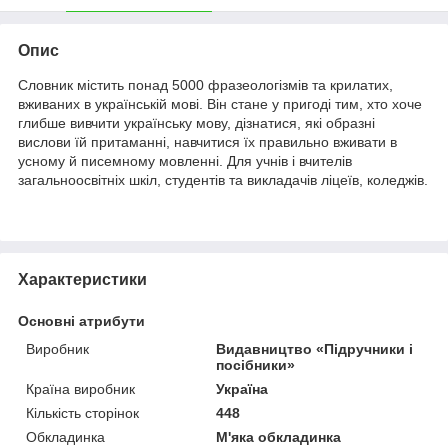
Опис
Словник містить понад 5000 фразеологізмів та крилатих,
вживаних в українській мові. Він стане у пригоді тим, хто хоче
глибше вивчити українську мову, дізнатися, які образні
вислови їй притаманні, навчитися їх правильно вживати в
усному й писемному мовленні. Для учнів і вчителів
загальноосвітніх шкіл, студентів та викладачів ліцеїв, коледжів.
Характеристики
Основні атрибути
Виробник
Видавництво «Підручники і
посібники»
Країна виробник
Україна
Кількість сторінок
448
Обкладинка
М'яка обкладинка