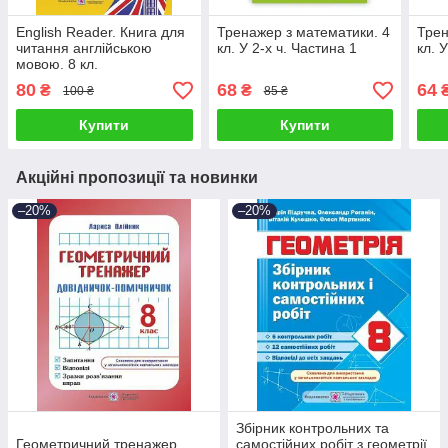
English Reader. Книга для
Тренажер з математики. 4
Трен
читання англійською
кл. У 2-х ч. Частина 1
кл. 
мовою. 8 кл.
80
68
64
₴
₴
100 ₴
85 ₴
Купити
Купити
Акційні пропозиції та новинки
–20%
–20%
Збірник контрольних та
Геометричний тренажер.
самостійних робіт з геометрії.