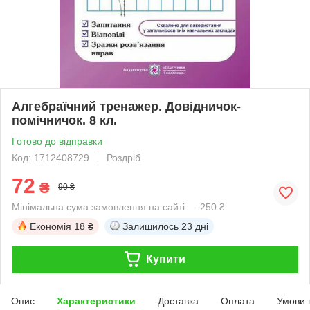
Алгебраїчний тренажер. Довідничок-
помічничок. 8 кл.
Готово до відправки
Код: 1712408729
Роздріб
72
₴
90 ₴
Мінімальна сума замовлення на сайті — 250 ₴
Економія
18 ₴
Залишилось
23 дні
Купити
Опис
Характеристики
Доставка
Оплата
Умови 