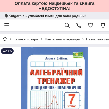
Оплата картою Нацкешбек та єКнига
НЕДОСТУПНА!
📚Knigarnia - улюблені книги для всієї родини!
Каталог товарів
Навчальна література
Навчальна літ
–20%