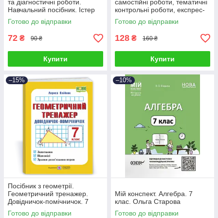
та діагностичні роботи.
самостійні роботи, тематичні
Навчальний посібник. Істер
контрольні роботи, експрес-
О.С.
контроль. Істер О. С.
Готово до відправки
Готово до відправки
72
128
₴
₴
90 ₴
160 ₴
Купити
Купити
–15%
–10%
Посібник з геометрії.
Геометричний тренажер.
Мій конспект. Алгебра. 7
Довідничок-помічничок. 7
клас. Ольга Старова
клас
Готово до відправки
Готово до відправки