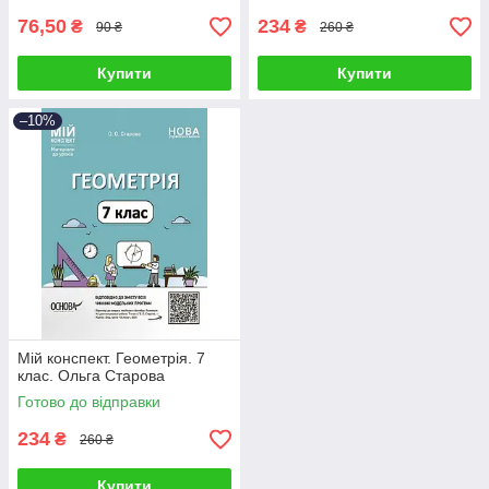
76,50
234
₴
₴
90 ₴
260 ₴
Купити
Купити
–10%
Мій конспект. Геометрія. 7
клас. Ольга Старова
Готово до відправки
234
₴
260 ₴
Купити