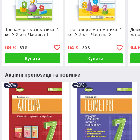
Тренажер з математики. 4
Тренажер з математики. 4
Дові
кл. У 2-х ч. Частина 1
кл. У 2-х ч. Частина 2
мате
68
64
64
₴
₴
85 ₴
80 ₴
Купити
Купити
Акційні пропозиції та новинки
–20%
–20%