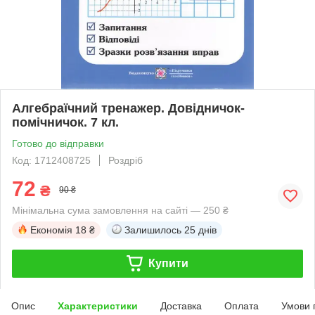
Алгебраїчний тренажер. Довідничок-
помічничок. 7 кл.
Готово до відправки
Код: 1712408725
Роздріб
72
₴
90 ₴
Мінімальна сума замовлення на сайті — 250 ₴
Економія
18 ₴
Залишилось
25 днів
Купити
Опис
Характеристики
Доставка
Оплата
Умови 