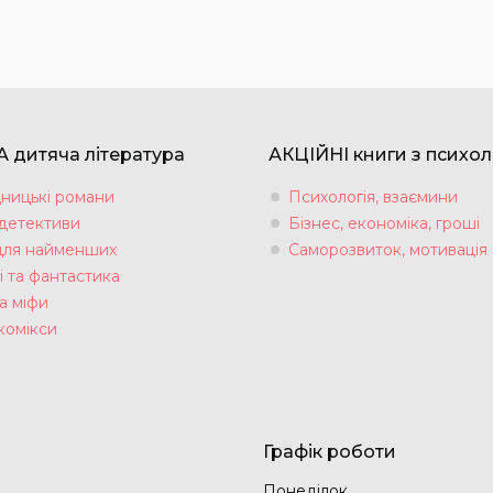
 дитяча література
АКЦІЙНІ книги з психол
ницькі романи
Психологія, взаємини
 детективи
Бізнес, економіка, гроші
для найменших
Саморозвиток, мотивація
і та фантастика
а міфи
комікси
Графік роботи
Понеділок