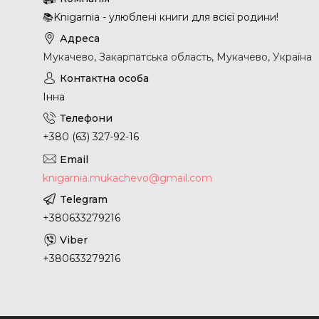
📚Knigarnia - улюблені книги для всієї родини!
Мукачево, Закарпатська область, Мукачево, Україна
Інна
+380 (63) 327-92-16
knigarnia.mukachevo@gmail.com
+380633279216
+380633279216