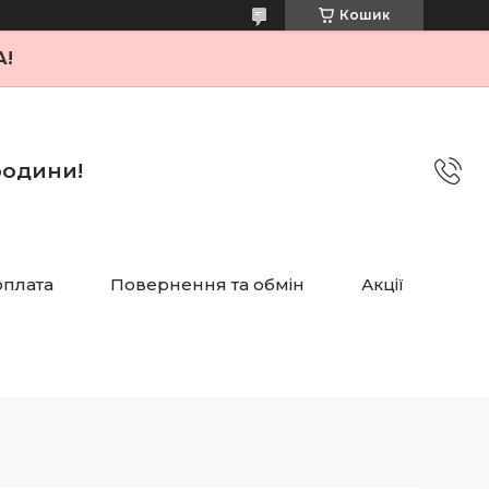
Кошик
А!
 родини!
оплата
Повернення та обмін
Акції