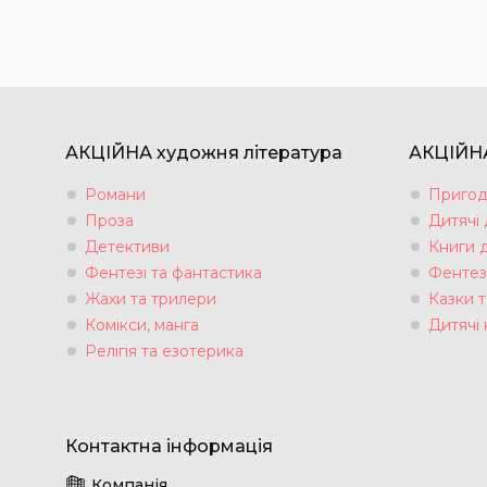
АКЦІЙНА художня література
АКЦІЙНА
Романи
Пригод
Проза
Дитячі
Детективи
Книги 
Фентезі та фантастика
Фентез
Жахи та трилери
Казки т
Комікси, манга
Дитячі 
Релігія та езотерика