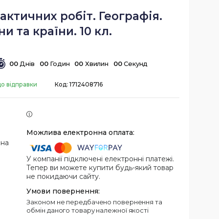
ктичних робіт. Географія.
ни та країни. 10 кл.
0
0
Днів
0
0
Годин
0
0
Хвилин
0
0
Секунд
до відправки
Код:
1712408716
 на
У компанії підключені електронні платежі.
Тепер ви можете купити будь-який товар
не покидаючи сайту.
Законом не передбачено повернення та
обмін даного товару належної якості