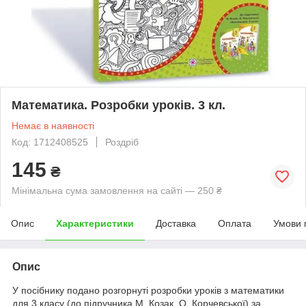
Математика. Розробки уроків. 3 кл.
Немає в наявності
Код: 1712408525
Роздріб
145
₴
Мінімальна сума замовлення на сайті — 250 ₴
Опис
Характеристики
Доставка
Оплата
Умови 
Опис
У посібнику подано розгорнуті розробки уроків з математики
для 3 класу (до підручника М. Козак, О. Корчевської) за