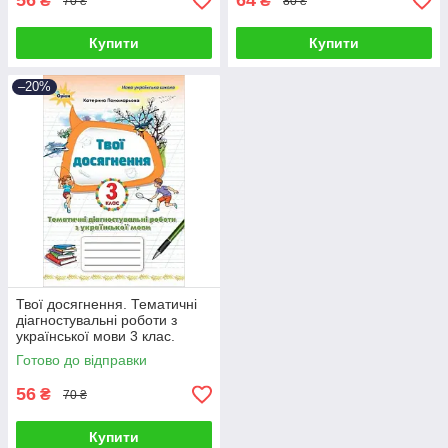
56
64
₴
₴
70 ₴
80 ₴
Купити
Купити
–20%
Твої досягнення. Тематичні
діагностувальні роботи з
української мови 3 клас.
Пономарьова К.І.
Готово до відправки
56
₴
70 ₴
Купити