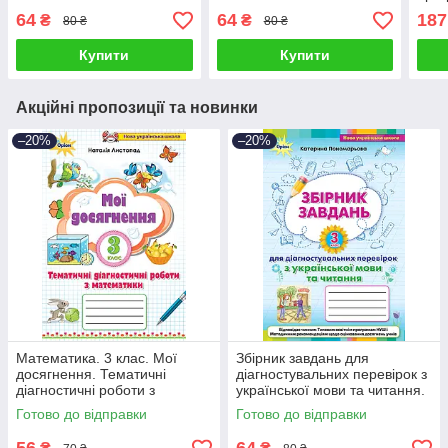
О.)
64
64
187
₴
₴
80 ₴
80 ₴
Купити
Купити
Акційні пропозиції та новинки
–20%
–20%
Математика. 3 клас. Мої
Збірник завдань для
досягнення. Тематичні
діагностувальних перевірок з
діагностичні роботи з
української мови та читання.
математики. Листопад Н.
3 клас. Пономарьова К.
Готово до відправки
Готово до відправки