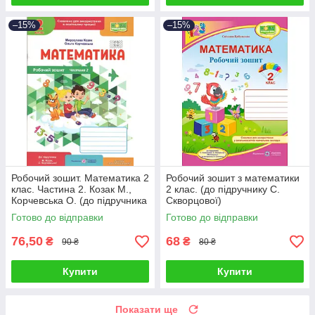
–15%
–15%
Робочий зошит. Математика 2
Робочий зошит з математики
клас. Частина 2. Козак М.,
2 клас. (до підручнику С.
Корчевська О. (до підручника
Скворцової)
Козак, Корчевська)
Готово до відправки
Готово до відправки
76,50
68
₴
₴
90 ₴
80 ₴
Купити
Купити
Показати ще