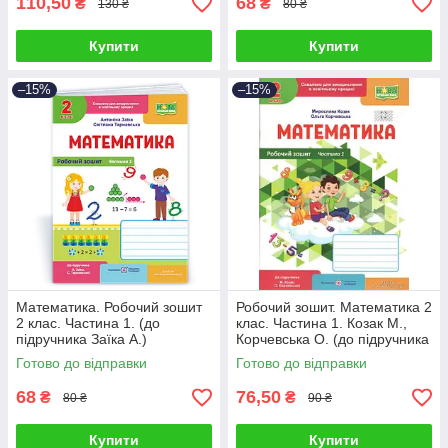
110,50
68
₴
₴
130 ₴
80 ₴
Купити
Купити
–15%
–15%
Математика. Робочий зошит
Робочий зошит. Математика 2
2 клас. Частина 1. (до
клас. Частина 1. Козак М.,
підручника Заїка А.)
Корчевська О. (до підручника
Козак, Корчевська)
Готово до відправки
Готово до відправки
68
76,50
₴
₴
80 ₴
90 ₴
Купити
Купити