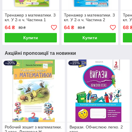
Тренажер з математики. 3
Тренажер з математики. 3
Трен
кл. У 2-х ч. Частина 1
кл. У 2-х ч. Частина 2
кл. 
64
64
68
₴
₴
80 ₴
80 ₴
Купити
Купити
Акційні пропозиції та новинки
–20%
–15%
Робочий зошит з математики.
Вирази. Обчислюю легко. 2
2 клас. Листопад Н.
клас