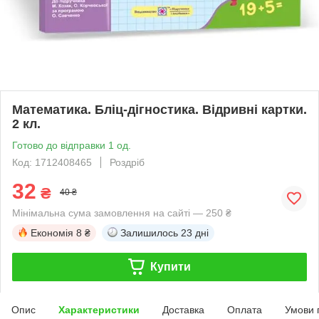
Математика. Бліц-дігностика. Відривні картки.
2 кл.
Готово до відправки 1 од.
Код: 1712408465
Роздріб
32
₴
40 ₴
Мінімальна сума замовлення на сайті — 250 ₴
Економія
8 ₴
Залишилось
23 дні
Купити
Опис
Характеристики
Доставка
Оплата
Умови 