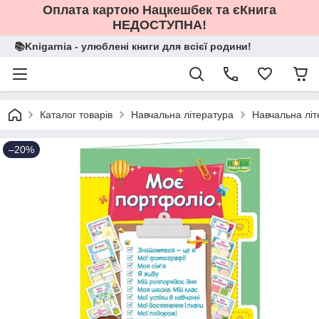
Оплата картою Нацкешбек та єКнига
НЕДОСТУПНА!
📚Knigarnia - улюблені книги для всієї родини!
Каталог товарів
Навчальна література
Навчальна літ
–20%