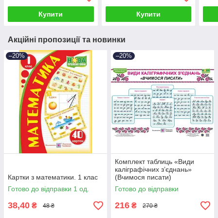
Купити
Купити
Акційні пропозиції та новинки
–20%
–20%
Комплект таблиць «Види
каліграфічних з’єднань»
Картки з математики. 1 клас
(Вчимося писати)
Готово до відправки 1 од.
Готово до відправки
38,40
216
₴
₴
48 ₴
270 ₴