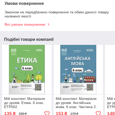
Умови повернення
Законом не передбачено повернення та обмін даного товару
належної якості
Всі умови повернення
Подібні товари компанії
Мій конспект. Матеріали
Мій конспект. Матеріали
Мій 
до уроків. Етика. 6 клас.
до уроків. Англійська
до у
ЕТР002
мова. 6 клас. Частина 2.
ЕТР0
ПАР004
135
153
148
₴
₴
150 ₴
170 ₴