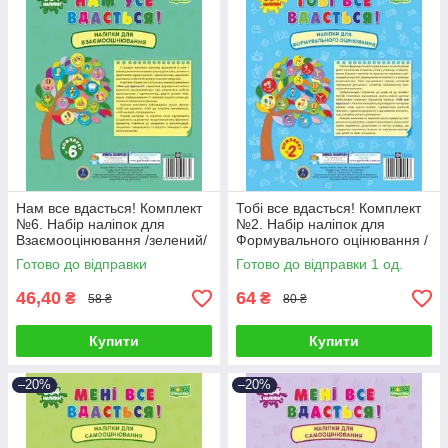
Нам все вдасться! Комплект
Тобі все вдасться! Комплект
№6. Набір наліпок для
№2. Набір наліпок для
Взаємооцінювання /зелений/
Формувального оцінювання /
синій/
Готово до відправки
Готово до відправки 1 од.
46,40
64
₴
₴
58 ₴
80 ₴
Купити
Купити
–20%
–20%