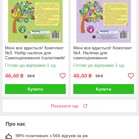
Мені все вдасться! Комплект
Мені все вдасться! Комплект
№3. Набір наліпок для
№4. Наліпки для
Самооцінювання /салатовий/
самооцінювання
Готово до відправки 1 од.
Готово до відправки 1 од.
46,40
46,40
₴
₴
58 ₴
58 ₴
Купити
Купити
Показати ще
Про нас
98% позитивних з 566 відгуків за рік