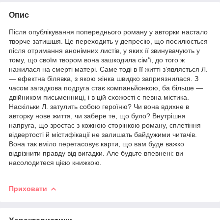
Опис
Після опублікування попереднього роману у авторки настало
творче затишшя. Це переходить у депресію, що посилюється
після отримання анонімних листів, у яких її звинувачують у
тому, що своїм твором вона зашкодила сім’ї, до того ж
нажилася на смерті матері. Саме тоді в її житті з’являється Л.
— ефектна білявка, з якою жінка швидко заприязнилася. З
часом загадкова подруга стає компаньйонкою, ба більше —
двійником письменниці, і в цій схожості є певна містика.
Наскільки Л. затулить собою героїню? Чи вона вдихне в
авторку нове життя, чи забере те, що було? Внутрішня
напруга, що зростає з кожною сторінкою роману, сплетіння
відвертості й містифікації не залишать байдужими читачів.
Вона так вміло перетасовує карти, що вам буде важко
відрізнити правду від вигадки. Але будьте впевнені: ви
насолодитеся цією книжкою.
Приховати