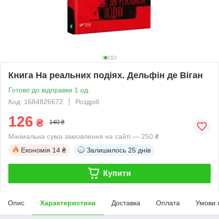
Книга На реальних подіях. Дельфін де Віган
Готово до відправки 1 од.
Код: 1684826672
Роздріб
126
₴
140 ₴
Мінімальна сума замовлення на сайті — 250 ₴
Економія
14 ₴
Залишилось
25 днів
Купити
Опис
Характеристики
Доставка
Оплата
Умови 