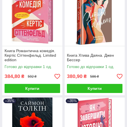
Книга Романтична комедія.
Кертіс Сіттенфельд. Limited
Книга Хтива Даяна. Джен
edition
Бессер
Готово до відправки 1 од.
Готово до відправки 1 од.
384,80
380,90
₴
₴
592 ₴
586 ₴
Купити
Купити
–35%
–35%