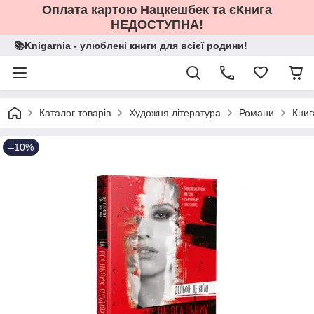
Оплата картою Нацкешбек та єКнига
НЕДОСТУПНА!
📚Knigarnia - улюблені книги для всієї родини!
Каталог товарів
Художня література
Романи
Книг
–10%