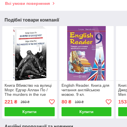
Всі умови повернення
Подібні товари компанії
Книга Вбивство на вулиці
English Reader. Книга для
Книг
Морг. Едгар Аллан По /
читання англійською
Джер
The murders in the rue
мовою. 9 кл.
Men 
Morgue
Jero
221
80
153
₴
₴
260 ₴
100 ₴
Купити
Купити
Акційні пропозиції та новинки