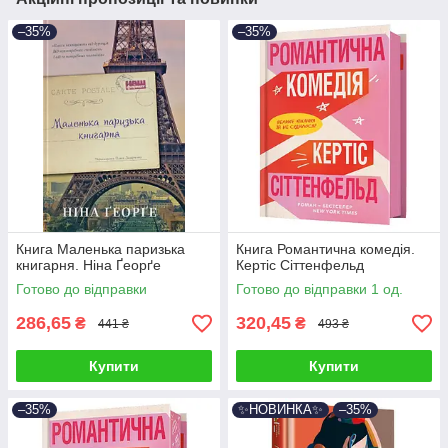
–35%
–35%
Книга Маленька паризька
Книга Романтична комедія.
книгарня. Ніна Ґеорґе
Кертіс Сіттенфельд
Готово до відправки
Готово до відправки 1 од.
286,65
320,45
₴
₴
441 ₴
493 ₴
Купити
Купити
–35%
✨НОВИНКА✨
–35%