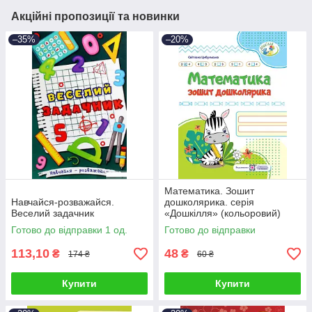
Акційні пропозиції та новинки
–35%
–20%
Математика. Зошит
Навчайся-розважайся.
дошколярика. серія
Веселий задачник
«Дошкілля» (кольоровий)
Готово до відправки 1 од.
Готово до відправки
113,10
48
₴
₴
174 ₴
60 ₴
Купити
Купити