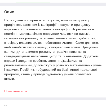
Опис
Наразі дуже поширеною є ситуація, коли чималу увагу
приділяють заняттям із каліграфії, нехтуючи при цьому
вправами з правильного написання цифр. Як результат –
невміння малюка вільно оперувати числами на письмі,
гальмування розвитку загальних математичних здібностей,
зневіра у власних силах, небажання вчитися. Саме для того,
щоб запобігти такій ситуації, створено цей зошит. Працюючи
за ним, дитина зможе розвинути графічні навички та
стандартизувати написання цифр та їх елементів. Додаткові
вправи і завдання зроблять заняття цікавішими та
різноманітнішими, допоможуть у розвитку математичних умінь
і навичок. Посібник, побудований на базі чинної навчальної
програми, стане у пригоді будь-якому учневі початкової
школи.
Приховати