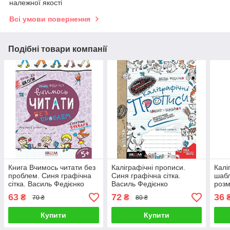
належної якості
Всі умови повернення
Подібні товари компанії
Книга Вчимось читати без
Каліграфічні прописи.
Калі
проблем. Синя графічна
Синя графічна сітка.
шабл
сітка. Василь Федієнко
Василь Федієнко
розм
Борд
63
72
36
₴
₴
70 ₴
80 ₴
Феді
Купити
Купити