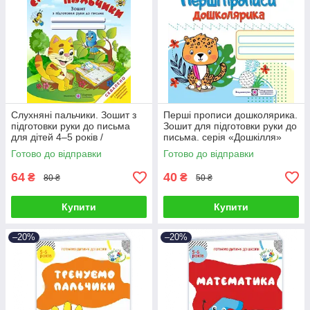
Слухняні пальчики. Зошит з
Перші прописи дошколярика.
підготовки руки до письма
Зошит для підготовки руки до
для дітей 4–5 років /
письма. серія «Дошкілля»
кольоров/
Готово до відправки
Готово до відправки
64
40
₴
₴
80 ₴
50 ₴
Купити
Купити
–20%
–20%