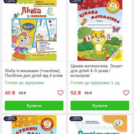
–20%
–20%
Цікава математика. Зошит
Лічба із мишками (+наліпки).
для дітей 4–5 років /
Посібник для дітей від 4 років
кольоров/
Готово до відправки
Готово до відправки 1 од.
40
52
₴
₴
50 ₴
65 ₴
Купити
Купити
–20%
–20%