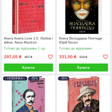
Книга Книга Love 2.0. Любов і
Книга Володарка Понтиди.
війна. Анна Малігон
Юрій Косач
Готово до відправки 1 од.
Готово до відправки
297,05
331,50
₴
₴
457 ₴
510 ₴
Купити
Купити
✨НОВИНКА✨
–35%
–35%