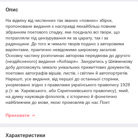
Опис
На відміну від численних так званих «повних» збірок,
пропоноване видання є насправді якнайбільш повним
зібранням поетового спадку, яке поєднало всі твори, що
потрапляли під цензурування як за царату, так і за
радянщини. До того ж чимало творів подано з авторовими
варіянтами, практично невідомими широкому загалові.
Основну частину розпочинає авторова передмова до другого
(нездійсненого) видання «Кобзаря». Зануритись у Шевченкову
добу допоможуть чимало унікальних прижиттєвих документів,
поетових автографів віршів, листів, і світлин й автопортретів.
Нарешті, усе видання, від першої до останньої сторінки,
унормовано згідно з правилами українського правопису 1928
р.(т. зв. Харківського, або Скрипниківського правопису), який,
на думку науковців-філологів, є історично й фонетично
найближчим до мови, якою промовляв до нас Поет.
Приховати
Характеристики