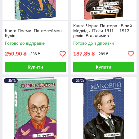
Книга Чорна Пантера i Білий
Книга Поеми. Пантелеймон
Медвідь. П’єси 1911— 1913
Куліш
років. Володимир
Винниченко
Готово до відправки
Готово до відправки
250,90
187,85
₴
₴
386 ₴
289 ₴
Купити
Купити
–35%
–35%