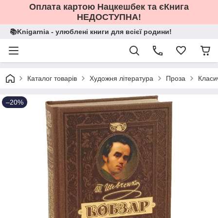
Оплата картою Нацкешбек та єКнига
НЕДОСТУПНА!
📚Knigarnia - улюблені книги для всієї родини!
Каталог товарів
Художня література
Проза
Класи
–20%