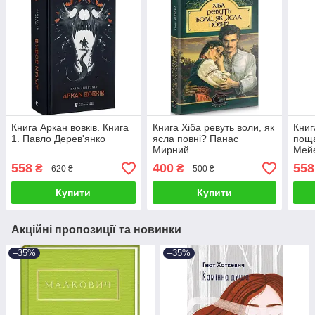
Книга Аркан вовків. Книга
Книга Хіба ревуть воли, як
Книг
1. Павло Дерев'янко
ясла повні? Панас
поща
Мирний
Мей
558
400
558
₴
₴
620 ₴
500 ₴
Купити
Купити
Акційні пропозиції та новинки
–35%
–35%