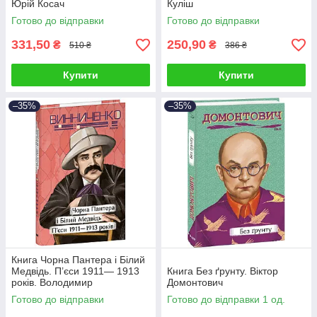
Юрій Косач
Куліш
Готово до відправки
Готово до відправки
331,50
250,90
₴
₴
510 ₴
386 ₴
Купити
Купити
–35%
–35%
Книга Чорна Пантера i Білий
Медвідь. П’єси 1911— 1913
Книга Без ґрунту. Віктор
років. Володимир
Домонтович
Винниченко
Готово до відправки
Готово до відправки 1 од.