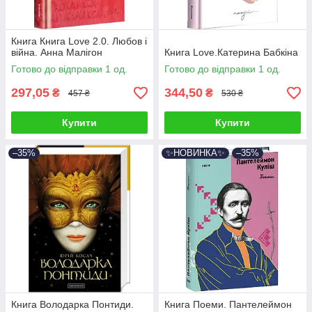
Книга Книга Love 2.0. Любов і
війна. Анна Малігон
Книга Love.Катерина Бабкіна
Готово до відправки 1 од.
Готово до відправки 1 од.
297,05
344,50
₴
₴
457 ₴
530 ₴
Купити
Купити
–35%
✨НОВИНКА✨
–35%
Книга Володарка Понтиди.
Книга Поеми. Пантелеймон