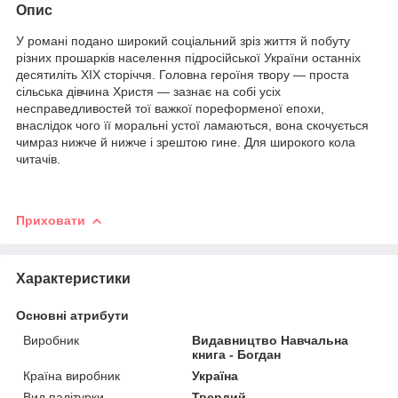
Опис
У романі подано широкий соціальний зріз життя й побуту
різних прошарків населення підросійської України останніх
десятиліть ХІХ сторіччя. Головна героїня твору — проста
сільська дівчина Христя — зазнає на собі усіх
несправедливостей тої важкої пореформеної епохи,
внаслідок чого її моральні устої ламаються, вона скочується
чимраз нижче й нижче і зрештою гине. Для широкого кола
читачів.
Приховати
Характеристики
Основні атрибути
Виробник
Видавництво Навчальна
книга - Богдан
Країна виробник
Україна
Вид палітурки
Твердий