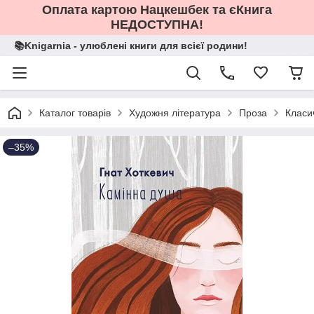
Оплата картою Нацкешбек та єКнига
НЕДОСТУПНА!
📚Knigarnia - улюблені книги для всієї родини!
Каталог товарів
Художня література
Проза
Класи
–35%