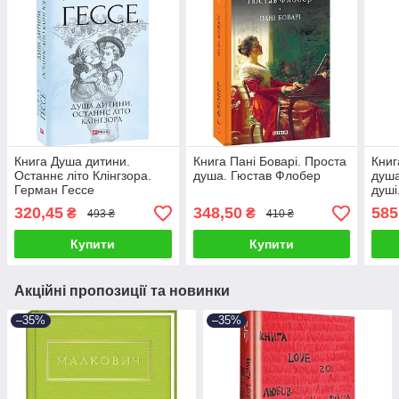
Книга Душа дитини.
Книга Пані Боварі. Проста
Книг
Останнє літо Клінгзора.
душа. Гюстав Флобер
душа
Герман Гессе
душі
320,45
348,50
585
₴
₴
493 ₴
410 ₴
Купити
Купити
Акційні пропозиції та новинки
–35%
–35%