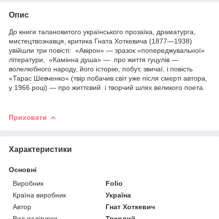
Опис
До книги талановитого українського прозаїка, драматурга,
мистецтвознавця, критика Гната Хоткевича (1877—1938)
увійшли три повісті: «Авірон» — зразок «попереджувальної»
літератури, «Камінна душа» — про життя гуцулів —
волелюбного народу, його історію, побут, звичаї, і повість
«Тарас Шевченко» (твір побачив світ уже після смерті автора,
у 1966 році) — про життєвий і творчий шлях великого поета.
Приховати
Характеристики
Основні
Виробник
Folio
Країна виробник
Україна
Автор
Гнат Хоткевич
Вид палітурки
Твердий