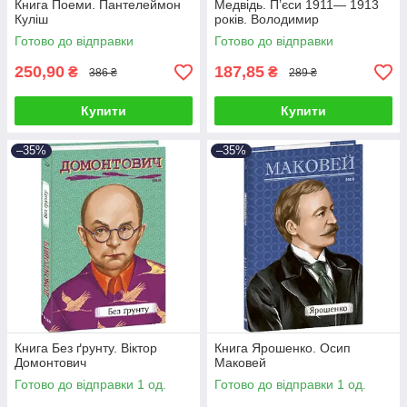
Книга Поеми. Пантелеймон
Медвідь. П’єси 1911— 1913
Куліш
років. Володимир
Винниченко
Готово до відправки
Готово до відправки
250,90
187,85
₴
₴
386 ₴
289 ₴
Купити
Купити
–35%
–35%
Книга Без ґрунту. Віктор
Книга Ярошенко. Осип
Домонтович
Маковей
Готово до відправки 1 од.
Готово до відправки 1 од.