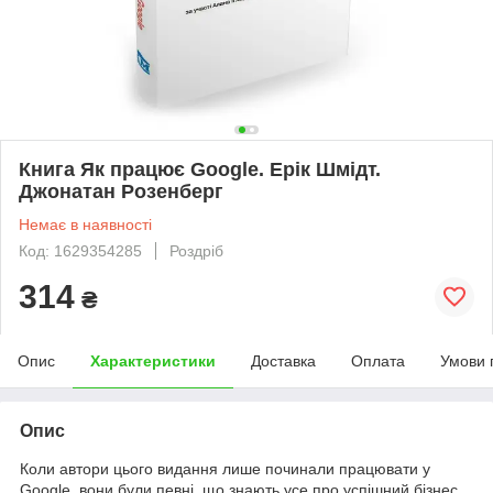
Книга Як працює Google. Ерік Шмідт.
Джонатан Розенберг
Немає в наявності
Код: 1629354285
Роздріб
314
₴
Опис
Характеристики
Доставка
Оплата
Умови 
Опис
Коли автори цього видання лише починали працювати у
Google, вони були певні, що знають усе про успішний бізнес.