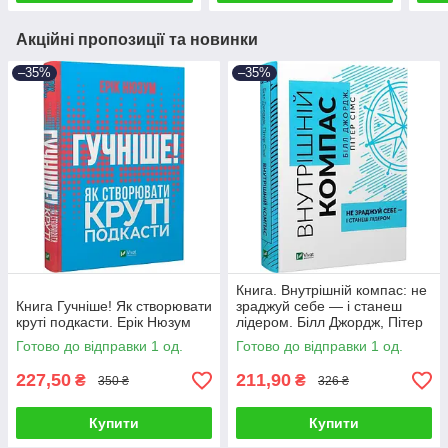
Акційні пропозиції та новинки
–35%
–35%
Книга. Внутрішній компас: не
Книга Гучніше! Як створювати
зраджуй себе — і станеш
круті подкасти. Ерік Нюзум
лідером. Білл Джордж, Пітер
Сімс
Готово до відправки 1 од.
Готово до відправки 1 од.
227,50
211,90
₴
₴
350 ₴
326 ₴
Купити
Купити