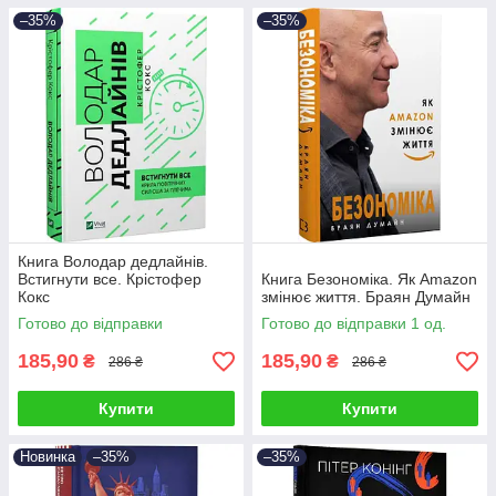
–35%
–35%
Книга Володар дедлайнів.
Встигнути все. Крістофер
Книга Безономіка. Як Amazon
Кокс
змінює життя. Браян Думайн
Готово до відправки
Готово до відправки 1 од.
185,90
185,90
₴
₴
286 ₴
286 ₴
Купити
Купити
Новинка
–35%
–35%