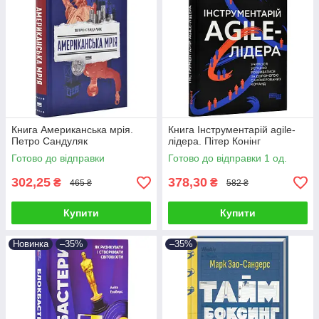
Книга Американська мрія.
Книга Інструментарій agile-
Петро Сандуляк
лідера. Пітер Конінг
Готово до відправки
Готово до відправки 1 од.
302,25
378,30
₴
₴
465 ₴
582 ₴
Купити
Купити
Новинка
–35%
–35%