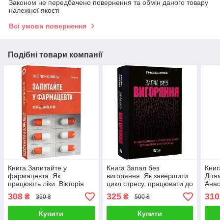
Законом не передбачено повернення та обмін даного товару
належної якості
Всі умови повернення
Подібні товари компанії
Книга Запитайте у
Книга Запал без
Книг
фармацевта. Як
вигоряння. Як завершити
Дітя
працюють ліки. Вікторія
цикл стресу, працювати до
Анас
Михайлова
сподоби й жити щасливо.
308
325
310
₴
₴
350 ₴
500 ₴
В'ячеслав Халанський
Купити
Купити