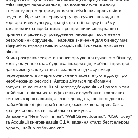
Утім швидко переконалися, що помиляються: в епоху
інтернету варто дотримуватися зовсім інших правил його
ведення. Йдеться в першу чергу про сучасні погляди на
корпоративну культуру, кращі стратегії пошуку і найму
талановитих співробітників, про принципи спілкування і
прийняття рішень, упровадження інновацій і досягнення
революційних зрушень. Неабияке значення для бізнесу має
відкритість корпоративних комунікацій і системи прийняття
рішень.
Книга розкриває секрети трансформування сучасного бізнесу,
коли доступною стає будь-яка інформація, мобільні пристрої
дають змогу спілкуватися незалежно від часу і місця
перебування, а хмарні обчислення забезпечують доступ до
необмежених ресурсів. Автори діляться прийомами
залучення до компанії найнепередбачуваніших і разом з тим
найбільш геніальних та ефективних службовців, так званих
кмітливих креативників, а також доводять, що іноді досягти
найамбітнішої цілі вкрай просто, оскільки вона приваблює
кращих спеціалістів і найбільше стимулює.
За даними "New York Times", "Wall Street Journal", "USA Today"
та Асоціації книговидавців США, видання стало бестселером
одразу, щойно побачило світ