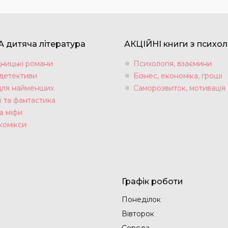
 дитяча література
АКЦІЙНІ книги з психол
ницькі романи
Психологія, взаємини
 детективи
Бізнес, економіка, гроші
для найменших
Саморозвиток, мотивація
і та фантастика
а міфи
комікси
Графік роботи
Понеділок
Вівторок
Середа