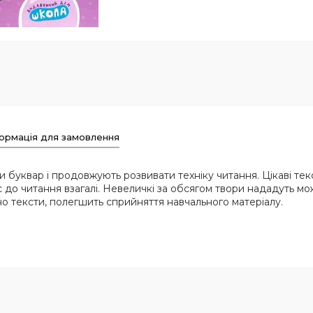
ормація для замовлення
їли буквар і продовжують розвивати техніку читання. Цікаві т
с до читання взагалі. Невеличкі за обсягом твори нададуть мо
о тексти, полегшить сприйняття навчального матеріалу.