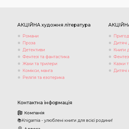
АКЦІЙНА художня література
АКЦІЙНА
Романи
Пригод
Проза
Дитячі
Детективи
Книги 
Фентезі та фантастика
Фентез
Жахи та трилери
Казки т
Комікси, манга
Дитячі 
Релігія та езотерика
📚Knigarnia - улюблені книги для всієї родини!