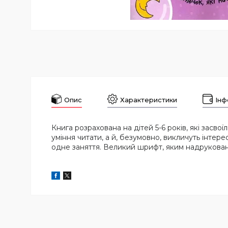
Опис
Характеристики
Інф
Книга розрахована на дітей 5-6 років, які засво
уміння читати, а й, безумовно, викличуть інтере
одне заняття. Великий шрифт, яким надрукован