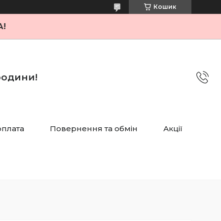
Кошик
А!
 родини!
оплата
Повернення та обмін
Акції