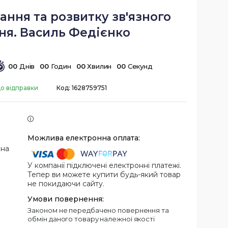
ання та розвитку зв'язного
ня. Василь Федієнко
0
0
Днів
0
0
Годин
0
0
Хвилин
0
0
Секунд
до відправки
Код:
1628759751
 на
У компанії підключені електронні платежі.
Тепер ви можете купити будь-який товар
не покидаючи сайту.
Законом не передбачено повернення та
обмін даного товару належної якості