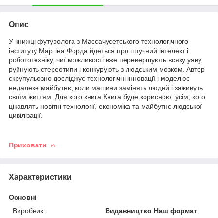
Опис
У книжці футуролога з Массачусетського технологічного
інституту Мартіна Форда йдеться про штучний інтелект і
робототехніку, чиї можливості вже перевершують всяку уяву,
руйнують стереотипи і конкурують з людським мозком. Автор
скрупульозно досліджує технологічні інновації і моделює
недалеке майбутнє, коли машини замінять людей і заживуть
своїм життям. Для кого книга Книга буде корисною: усім, кого
цікавлять новітні технології, економіка та майбутнє людської
цивілізації.
Приховати
Характеристики
Основні
Виробник
Видавництво Наш формат