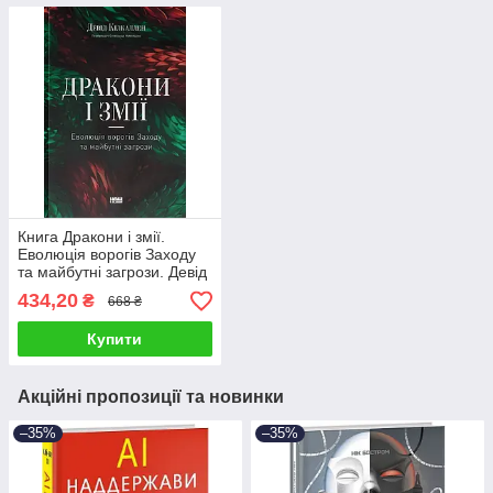
Книга Дракони і змії.
Еволюція ворогів Заходу
та майбутні загрози. Девід
Кілкаллен
434,20
₴
668 ₴
Купити
Акційні пропозиції та новинки
–35%
–35%