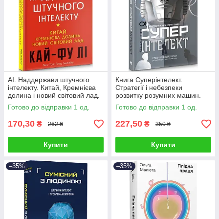
AI. Наддержави штучного
Книга Суперінтелект.
інтелекту. Китай, Кремнієва
Стратегії і небезпеки
долина і новий світовий лад.
розвитку розумних машин.
Лі Кай-Фу
Нік Бостром
Готово до відправки 1 од.
Готово до відправки 1 од.
170,30
227,50
₴
₴
262 ₴
350 ₴
Купити
Купити
–35%
–35%