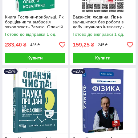
Книга Рослини-прибульці. Як
Вакансія: людина. Як не
борщівник та амброзія
залишитися без роботи в
захоплюють Землю. Олексій
добу штучного інтелекту -
Коваленко
Томас Девенпорт
Готово до відправки 1 од.
Готово до відправки 1 од.
283,40
159,25
₴
₴
436 ₴
245 ₴
Купити
Купити
–25%
–20%