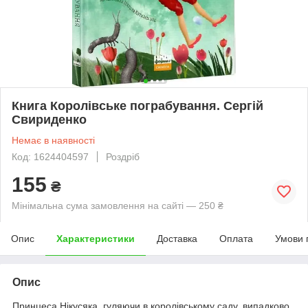
Книга Королівське пограбування. Сергій
Свириденко
Немає в наявності
Код: 1624404597
Роздріб
155
₴
Мінімальна сума замовлення на сайті — 250 ₴
Опис
Характеристики
Доставка
Оплата
Умови 
Опис
Принцеса Нікусяка, гуляючи в королівському саду, випадково