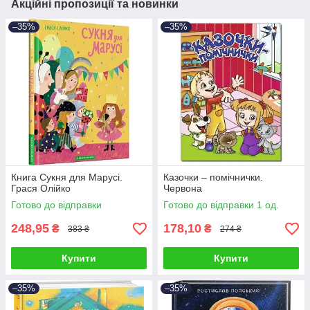
Акційні пропозиції та новинки
–35%
–35%
Книга Сукня для Марусі.
Казочки – помічнички.
Грася Олійко
Червона
Готово до відправки
Готово до відправки 1 од.
248,95
178,10
₴
₴
383 ₴
274 ₴
Купити
Купити
–35%
–35%