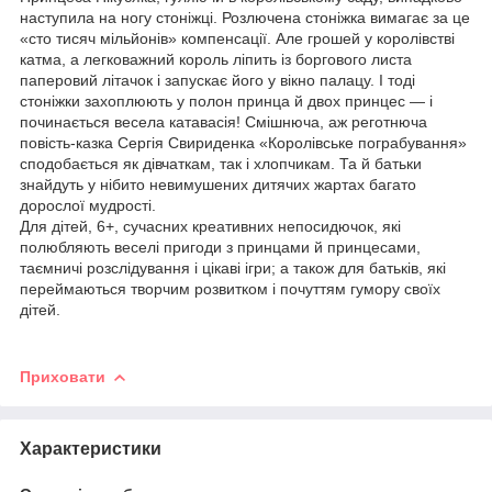
наступила на ногу стоніжці. Розлючена стоніжка вимагає за це
«сто тисяч мільйонів» компенсації. Але грошей у королівстві
катма, а легковажний король ліпить із боргового листа
паперовий літачок і запускає його у вікно палацу. І тоді
стоніжки захоплюють у полон принца й двох принцес — і
починається весела катавасія! Смішнюча, аж реготнюча
повість-казка Сергія Свириденка «Королівське пограбування»
сподобається як дівчаткам, так і хлопчикам. Та й батьки
знайдуть у нібито невимушених дитячих жартах багато
дорослої мудрості.
Для дітей, 6+, сучасних креативних непосидючок, які
полюбляють веселі пригоди з принцами й принцесами,
таємничі розслідування і цікаві ігри; а також для батьків, які
переймаються творчим розвитком і почуттям гумору своїх
дітей.
Приховати
Характеристики