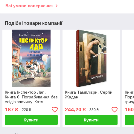
Всі умови повернення
Подібні товари компанії
Книга Інспектор Лап.
Книга Тамплієри. Сергій
Книг
Книга 6. Пограбування без
Жадан
Поря
слідів злочину. Катя
гриз
Райдер
187
244,20
160
₴
₴
220 ₴
330 ₴
Купити
Купити