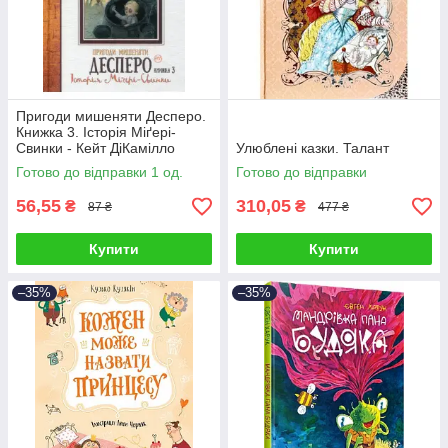
Пригоди мишеняти Десперо.
Книжка 3. Історія Міґері-
Свинки - Кейт ДіКамілло
Улюблені казки. Талант
Готово до відправки 1 од.
Готово до відправки
56,55
310,05
₴
₴
87 ₴
477 ₴
Купити
Купити
–35%
–35%