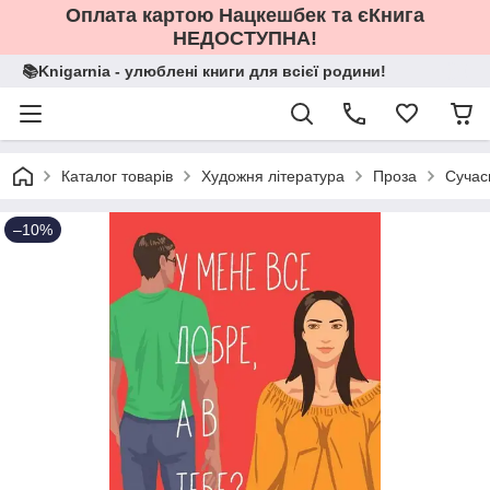
Оплата картою Нацкешбек та єКнига
НЕДОСТУПНА!
📚Knigarnia - улюблені книги для всієї родини!
Каталог товарів
Художня література
Проза
Сучас
–10%