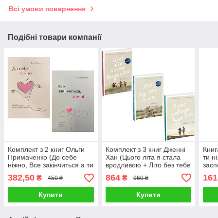
Всі умови повернення
Подібні товари компанії
Комплект з 2 книг Ольги
Комплект з 3 книг Дженні
Книг
Примаченко (До себе
Хан (Цього літа я стала
ти н
ніжно, Все закінчиться а ти
вродливою + Літо без тебе
засп
ні)
— не літо + У нас завжди
Оль
382,50
864
161
₴
₴
450 ₴
960 ₴
буде літо)
Купити
Купити