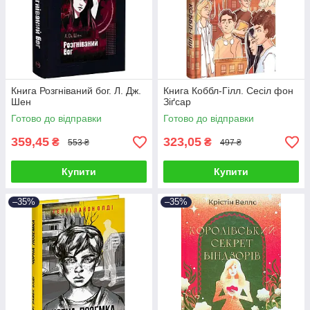
Книга Розгніваний бог. Л. Дж.
Книга Коббл-Гілл. Сесіл фон
Шен
Зіґсар
Готово до відправки
Готово до відправки
359,45
323,05
₴
₴
553 ₴
497 ₴
Купити
Купити
–35%
–35%