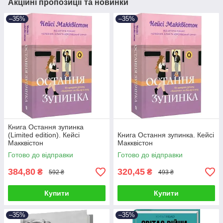
Акційні пропозиції та новинки
–35%
–35%
Книга Остання зупинка
(Limited edition). Кейсі
Книга Остання зупинка. Кейсі
Макквістон
Макквістон
Готово до відправки
Готово до відправки
384,80
320,45
₴
₴
592 ₴
493 ₴
Купити
Купити
–35%
–35%