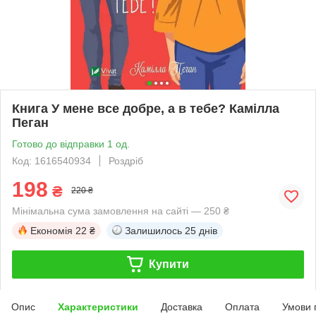
Книга У мене все добре, а в тебе? Камілла
Пеган
Готово до відправки 1 од.
Код: 1616540934
Роздріб
198
₴
220 ₴
Мінімальна сума замовлення на сайті — 250 ₴
Економія
22 ₴
Залишилось
25 днів
Купити
Опис
Характеристики
Доставка
Оплата
Умови 