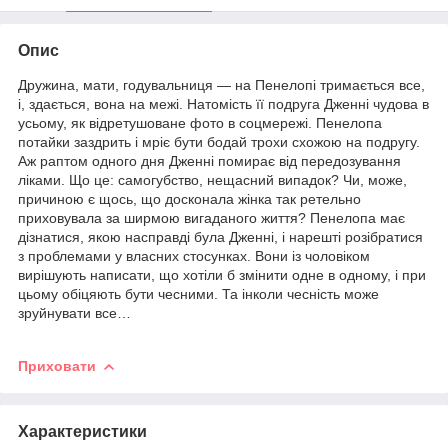
Опис
Дружина, мати, годувальниця — на Пенелопі тримається все,
і, здається, вона на межі. Натомість її подруга Дженні чудова в
усьому, як відретушоване фото в соцмережі. Пенелопа
потайки заздрить і мріє бути бодай трохи схожою на подругу.
Аж раптом одного дня Дженні помирає від передозування
ліками. Що це: самогубство, нещасний випадок? Чи, може,
причиною є щось, що досконала жінка так ретельно
приховувала за ширмою вигаданого життя? Пенелопа має
дізнатися, якою насправді була Дженні, і нарешті розібратися
з проблемами у власних стосунках. Вони із чоловіком
вирішують написати, що хотіли б змінити одне в одному, і при
цьому обіцяють бути чесними. Та інколи чесність може
зруйнувати все…
Приховати
Характеристики