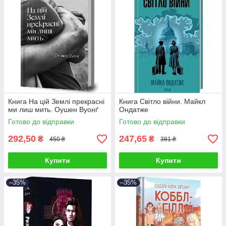
Книга На цій Землі прекрасні
Книга Світло війни. Майкл
ми лиш мить. Оушен Вуонґ
Ондатже
Готово до відправки
Готово до відправки
292,50
247,65
₴
₴
450 ₴
381 ₴
Купити
Купити
–35%
–35%