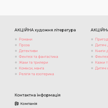
АКЦІЙНА художня література
АКЦІЙНА
Романи
Пригод
Проза
Дитячі
Детективи
Книги 
Фентезі та фантастика
Фентез
Жахи та трилери
Казки т
Комікси, манга
Дитячі 
Релігія та езотерика