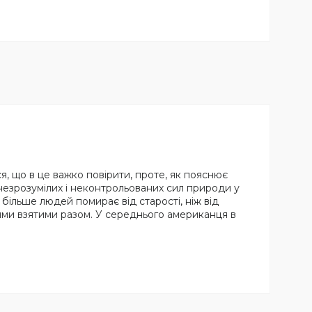
я, що в це важко повірити, проте, як пояснює
 незрозумілих і неконтрольованих сил природи у
більше людей помирає від старості, ніж від
ями взятими разом. У середнього американця в