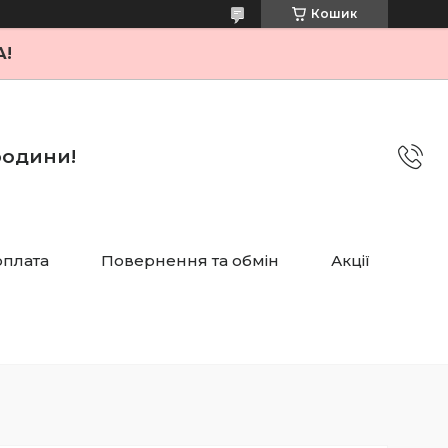
Кошик
А!
 родини!
оплата
Повернення та обмін
Акції