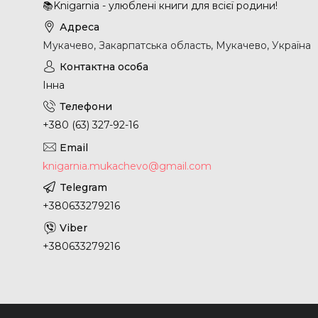
📚Knigarnia - улюблені книги для всієї родини!
Мукачево, Закарпатська область, Мукачево, Україна
Інна
+380 (63) 327-92-16
knigarnia.mukachevo@gmail.com
+380633279216
+380633279216