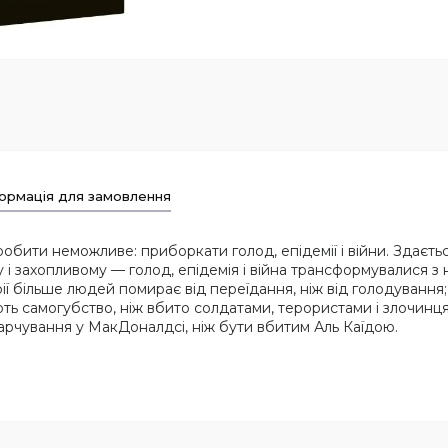
ормація для замовлення
бити неможливе: приборкати голод, епідемії і війни. Здаєтьс
 і захопливому — голод, епідемія і війна трансформувалися з
ї більше людей помирає від переїдання, ніж від голодування; 
ють самогубство, ніж вбито солдатами, терористами і злочинц
арчування у МакДоналдсі, ніж бути вбитим Аль Каїдою.