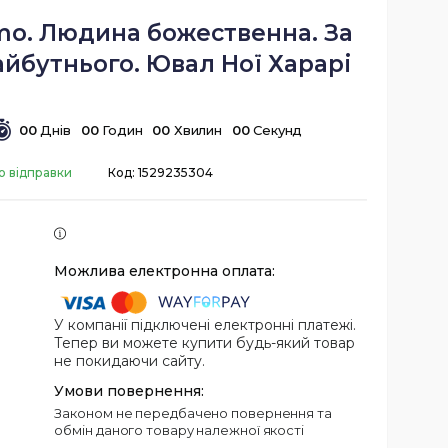
mo. Людина божественна. За
йбутнього. Ювал Ної Харарі
0
0
Днів
0
0
Годин
0
0
Хвилин
0
0
Секунд
о відправки
Код:
1529235304
У компанії підключені електронні платежі.
Тепер ви можете купити будь-який товар
не покидаючи сайту.
Законом не передбачено повернення та
обмін даного товару належної якості