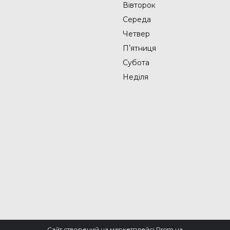
Вівторок
Середа
Четвер
Пʼятниця
Субота
Неділя
Сайт створений на маркетплейсі
Prom.ua