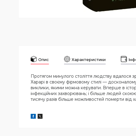
Опис
Характеристики
Інф
Протягом минулого століття людству вдалося зро
Харарі в своєму фірмовому стилі — досконалому
виклики, якими можна керувати. Вперше в історі
інфекційних захворювань; і більше людей скою
тисячу разів більше можливостей померти від х