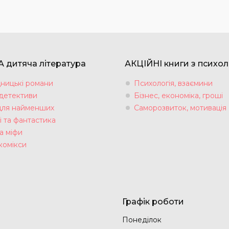
 дитяча література
АКЦІЙНІ книги з психол
ницькі романи
Психологія, взаємини
 детективи
Бізнес, економіка, гроші
для найменших
Саморозвиток, мотивація
і та фантастика
а міфи
комікси
Графік роботи
Понеділок