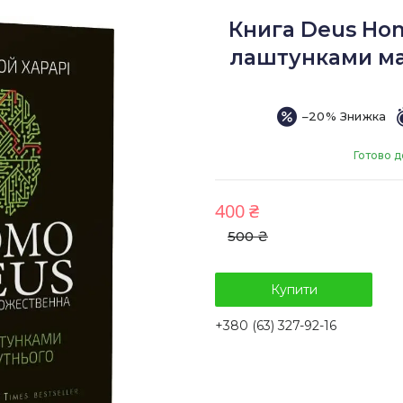
Книга Deus Ho
лаштунками ма
–20%
Готово д
400 ₴
500 ₴
Купити
+380 (63) 327-92-16