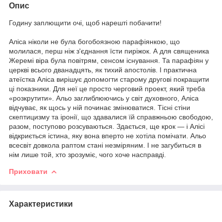
Опис
Годину заплющити очі, щоб нарешті побачити!
Аліса ніколи не була богобоязною парафіянкою, що
молилася, перш ніж з'єднання їсти пиріжок. А для священика
Жеремі віра була повітрям, сенсом існування. Та парафіян у
церкві всього дванадцять, як тихий апостолів. І практична
атеїстка Аліса вирішує допомогти старому другові покращити
ці показники. Для неї це просто черговий проект, який треба
«розкрутити». Альо заглиблюючись у світ духовного, Аліса
відчуває, як щось у ній починає змінюватися. Тісні стіни
скептицизму та іронії, що здавалися їй справжньою свободою,
разом, поступово розсуваються. Здається, ще крок — і Алісі
відкриється істина, яку вона вперто не хотіла помічати. Альо
всесвіт довкола раптом стані незміряним. І не загубиться в
нім лише той, хто зрозуміє, чого хоче насправді.
Приховати
Характеристики