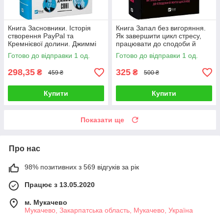
Книга Засновники. Історія
Книга Запал без вигоряння.
створення PayPal та
Як завершити цикл стресу,
Кремнієвої долини. Джиммі
працювати до сподоби й
Сонні
жити щасливо. В'ячеслав
Готово до відправки 1 од.
Готово до відправки 1 од.
Халанський
298,35
325
₴
₴
459 ₴
500 ₴
Купити
Купити
Показати ще
Про нас
98% позитивних з 569 відгуків за рік
Працює з 13.05.2020
м. Мукачево
Мукачево, Закарпатська область, Мукачево, Україна