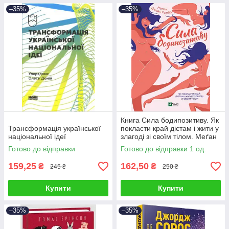
–35%
–35%
Книга Сила бодипозитиву. Як
Трансформація української
покласти край дієтам і жити у
національної ідеї
злагоді зі своїм тілом. Меґан
Джейн Кребб
Готово до відправки
Готово до відправки 1 од.
159,25
162,50
₴
₴
245 ₴
250 ₴
Купити
Купити
–35%
–35%