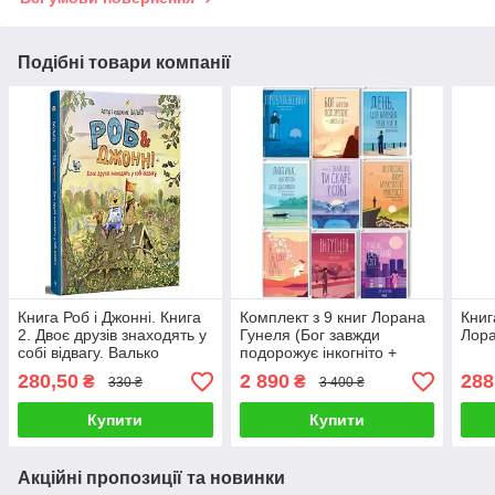
Подібні товари компанії
Книга Роб і Джонні. Книга
Комплект з 9 книг Лорана
Книг
2. Двоє друзів знаходять у
Гунеля (Бог завжди
Лора
собі відвагу. Валько
подорожує інкогніто +
День, що навчив мене
280,50
2 890
288
₴
₴
330 ₴
3 400 ₴
жити + Інтуїція та ін.)
Купити
Купити
Акційні пропозиції та новинки