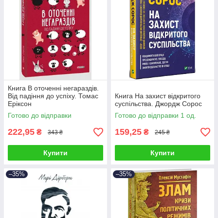
Книга В оточенні негараздів.
Від падіння до успіху. Томас
Книга На захист відкритого
Еріксон
суспільства. Джордж Сорос
Готово до відправки
Готово до відправки 1 од.
222,95
159,25
₴
₴
343 ₴
245 ₴
Купити
Купити
–35%
–35%