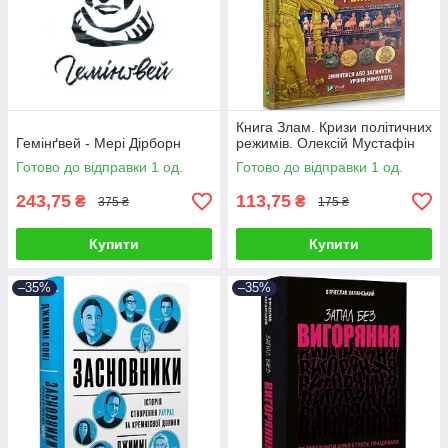
Книга Злам. Кризи політичних
Гемінґвей - Мері Дірборн
режимів. Олексій Мустафін
Готово до відправки 1 од.
Готово до відправки 1 од.
243,75
113,75
₴
₴
375 ₴
175 ₴
Купити
Купити
–35%
–35%