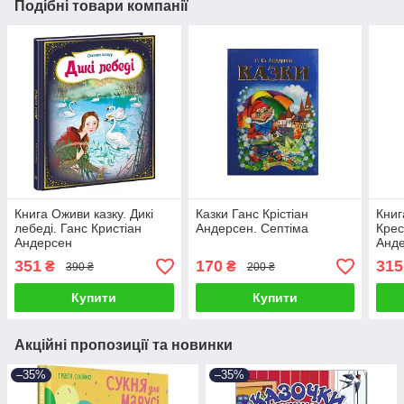
Подібні товари компанії
Книга Оживи казку. Дикі
Казки Ганс Крістіан
Книг
лебеді. Ганс Кристіан
Андерсен. Септіма
Крес
Андерсен
Анд
351
170
315
₴
₴
390 ₴
200 ₴
Купити
Купити
Акційні пропозиції та новинки
–35%
–35%