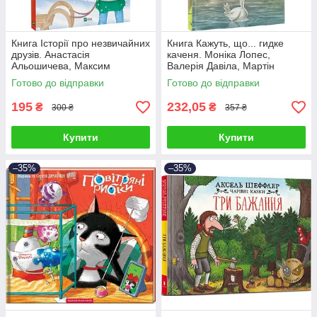
Книга Історії про незвичайних
Книга Кажуть, що... гидке
друзів. Анастасія
каченя. Моніка Лопес,
Альошичева, Максим
Валерія Давіла, Мартін
Долинний
Морон
Готово до відправки
Готово до відправки
195
232,05
₴
₴
300 ₴
357 ₴
Купити
Купити
–35%
–35%