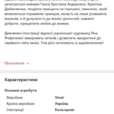
зачитуються казками Ганса Крістіана Андерсена. Крихітна
Дюймовочка, тендітна принцеса на горошині, свинопас, який
виявляється справжнім принцом, можуть не лише розважити
малюків, а й долучити їх до вічних цінностей, навчити
доброти, прищепити любов до книжок.
Дивовижні ілюстрації відомої української художниці Яни
Фефелової заворожать читачів і дозволять зануритися до
чарівного світу казок. Тож діти читатимуть із задоволенням!
Приховати
Характеристики
Основні атрибути
Виробник
Vivat
Країна виробник
Україна
Ілюстрації
Кольорові