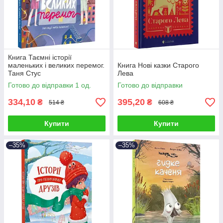
Книга Таємні історії
маленьких і великих перемог.
Книга Нові казки Старого
Таня Стус
Лева
Готово до відправки 1 од.
Готово до відправки
334,10
395,20
₴
₴
514 ₴
608 ₴
Купити
Купити
–35%
–35%