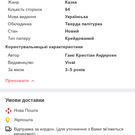
Жанр
Казка
Кількість сторінок
64
Мова видання
Українська
Обкладинка
Тверда палітурка
Стан
Новий
Тип паперу
Крейдований
Користувальницькі характеристики
Автор
Ганс Кристіан Андерсен
Видавництво
Vivat
За віком
3–5 років
Приховати
Умови доставки
Нова Пошта
Укрпошта
Відправка за кордон. (для уточнення з Вами зв'яжеться
менеджер)