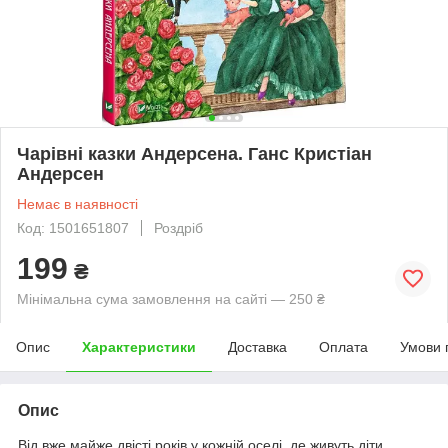
Чарівні казки Андерсена. Ганс Кристіан
Андерсен
Немає в наявності
Код: 1501651807
Роздріб
199
₴
Мінімальна сума замовлення на сайті — 250 ₴
Опис
Характеристики
Доставка
Оплата
Умови 
Опис
Від вже майже двісті років у кожній оселі, де живуть діти,