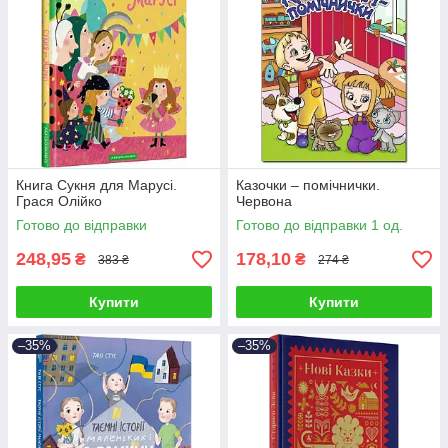
Книга Сукня для Марусі.
Казочки – помічнички.
Грася Олійко
Червона
Готово до відправки
Готово до відправки 1 од.
248,95
178,10
₴
₴
383 ₴
274 ₴
Купити
Купити
–35%
–35%