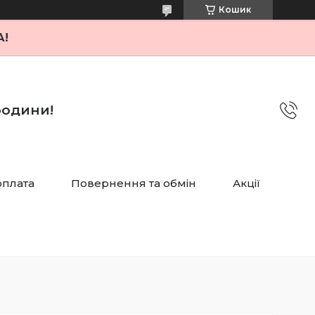
Кошик
А!
 родини!
оплата
Повернення та обмін
Акції