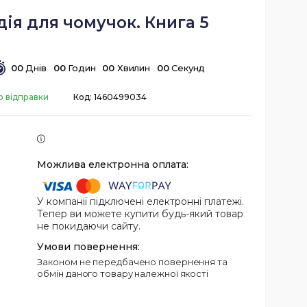
ія для чомучок. Книга 5
0
0
Днів
0
0
Годин
0
0
Хвилин
0
0
Секунд
о відправки
Код:
1460499034
У компанії підключені електронні платежі.
Тепер ви можете купити будь-який товар
не покидаючи сайту.
Законом не передбачено повернення та
обмін даного товару належної якості