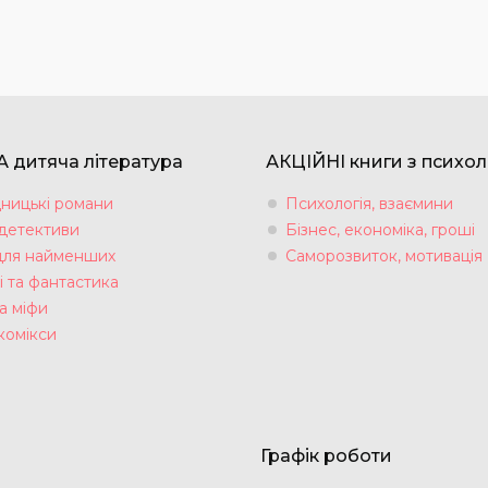
 дитяча література
АКЦІЙНІ книги з психол
ницькі романи
Психологія, взаємини
 детективи
Бізнес, економіка, гроші
для найменших
Саморозвиток, мотивація
і та фантастика
а міфи
комікси
Графік роботи