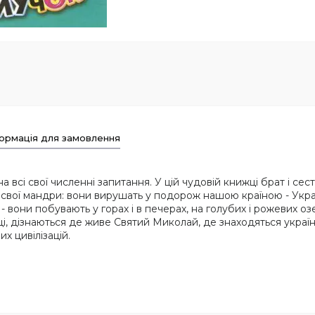
ормація для замовлення
 на всі свої численні запитання. У цій чудовій книжці брат і се
ої мандри: вони вирушать у подорож нашою країною - Україн
вони побувають у горах і в печерах, на голубих і рожевих озе
еці, дізнаються де живе Святий Миколай, де знаходяться украї
их цивілізацій.