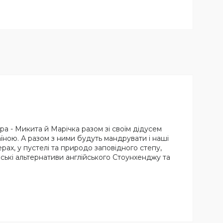
стра - Микита й Марічка разом зі своїм дідусем
ою. А разом з ними будуть мандрувати і наші
рах, у пустелі та природо заповідного степу,
нські альтернативи англійського Стоунхенджу та