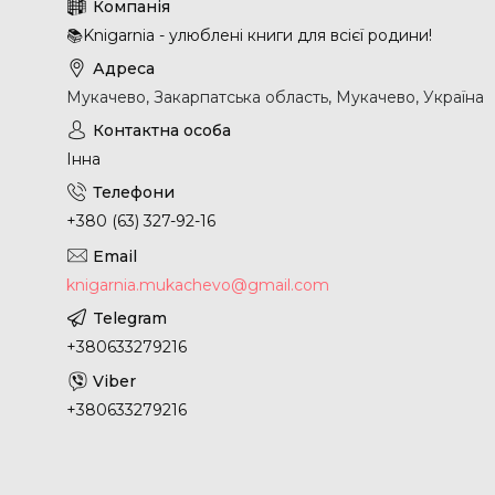
📚Knigarnia - улюблені книги для всієї родини!
Мукачево, Закарпатська область, Мукачево, Україна
Інна
+380 (63) 327-92-16
knigarnia.mukachevo@gmail.com
+380633279216
+380633279216