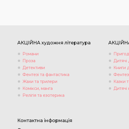
АКЦІЙНА художня література
АКЦІЙНА
Романи
Пригод
Проза
Дитячі
Детективи
Книги 
Фентезі та фантастика
Фентез
Жахи та трилери
Казки т
Комікси, манга
Дитячі 
Релігія та езотерика