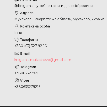
📚Knigarnia - улюблені книги для всієї родини!
Мукачево, Закарпатська область, Мукачево, Україна
Інна
+380 (63) 327-92-16
knigarnia.mukachevo@gmail.com
+380633279216
+380633279216