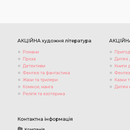
АКЦІЙНА художня література
АКЦІЙНА
Романи
Пригод
Проза
Дитячі
Детективи
Книги 
Фентезі та фантастика
Фентез
Жахи та трилери
Казки т
Комікси, манга
Дитячі 
Релігія та езотерика