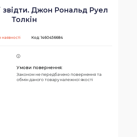
 і звідти. Джон Рональд Руел
Толкін
 наявності
Код:
1460456684
Законом не передбачено повернення та
обмін даного товару належної якості