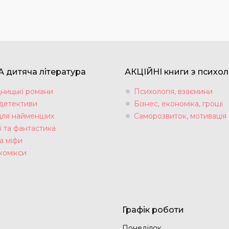
 дитяча література
АКЦІЙНІ книги з психол
ницькі романи
Психологія, взаємини
 детективи
Бізнес, економіка, гроші
для найменших
Саморозвиток, мотивація
і та фантастика
а міфи
комікси
Графік роботи
Понеділок