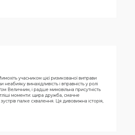
Мимохіть учасником цієї ризикованої виправи
 неабияку винахідливість і вправність у ролі
оґом Величним, і радше мимовільна присутність
вітліші моменти: щира дружба, смачне
т зустрів палке схвалення. Ця дивовижна історія,