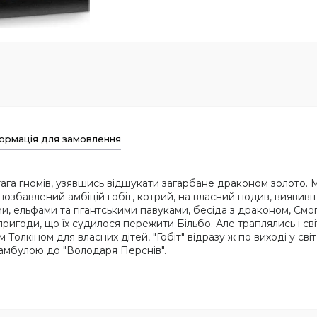
ормація для замовлення
тага ґномів, узявшись відшукати загарбане драконом золото. 
позбавлений амбіцій гобіт, котрий, на власний подив, виявивши
ми, ельфами та гігантськими павуками, бесіда з драконом, См
пригоди, що їх судилося пережити Більбо. Але траплялись і с
 Толкіном для власних дітей, "Гобіт" відразу ж по виході у сві
еамбулою до "Володаря Перснів".