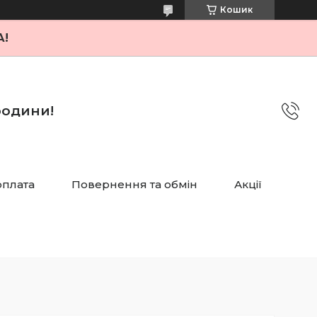
Кошик
А!
 родини!
оплата
Повернення та обмін
Акції