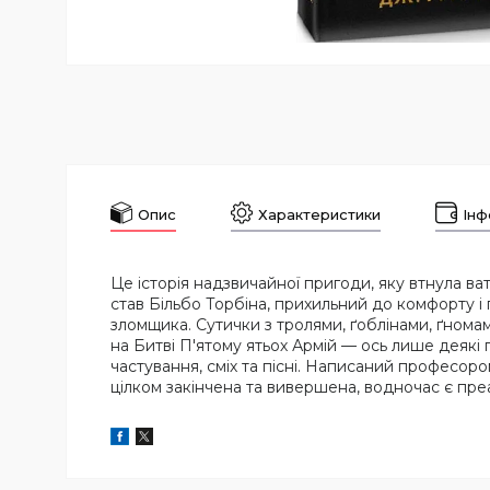
Опис
Характеристики
Інф
Це історія надзвичайної пригоди, яку втнула ва
став Більбо Торбіна, прихильний до комфорту і 
зломщика. Сутички з тролями, ґоблінами, ґнома
на Битві П'ятому ятьох Армій — ось лише деякі 
частування, сміх та пісні. Написаний професором
цілком закінчена та вивершена, водночас є пр