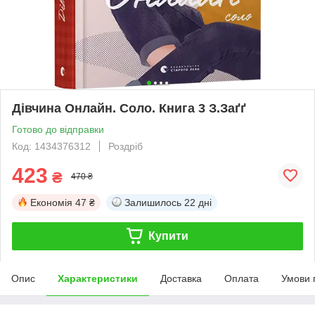
Дівчина Онлайн. Соло. Книга 3 З.Заґґ
Готово до відправки
Код: 1434376312
Роздріб
423
₴
470 ₴
Економія
47 ₴
Залишилось
22 дні
Купити
Опис
Характеристики
Доставка
Оплата
Умови 