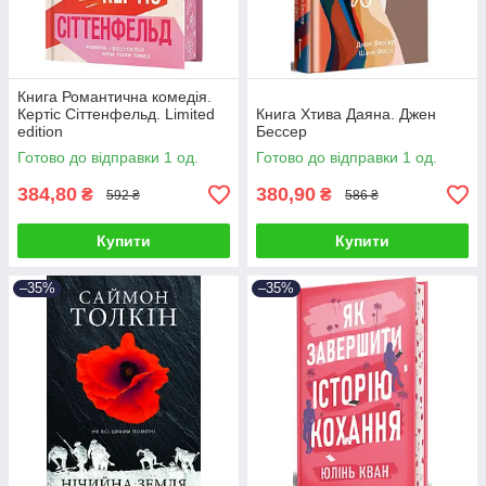
Книга Романтична комедія.
Кертіс Сіттенфельд. Limited
Книга Хтива Даяна. Джен
edition
Бессер
Готово до відправки 1 од.
Готово до відправки 1 од.
384,80
380,90
₴
₴
592 ₴
586 ₴
Купити
Купити
–35%
–35%