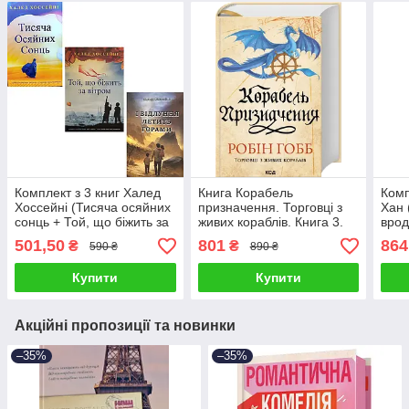
Комплект з 3 книг Халед
Книга Корабель
Комп
Хоссейні (Тисяча осяйних
призначення. Торговці з
Хан 
сонць + Той, що біжить за
живих кораблів. Книга 3.
врод
вітром + І відлуння летить
Робін Гобб
— не
501,50
801
864
₴
₴
590 ₴
890 ₴
гормами)
буде
Купити
Купити
Акційні пропозиції та новинки
–35%
–35%