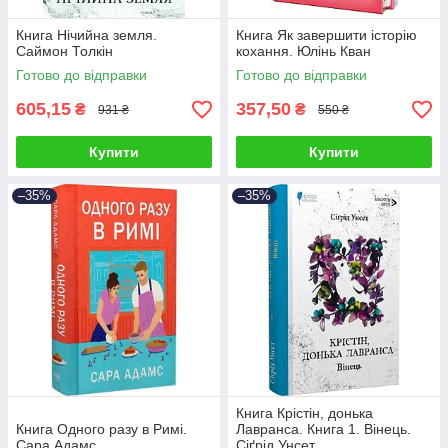
Книга Нічийна земля.
Книга Як завершити історію
Саймон Толкін
кохання. Юлінь Кван
Готово до відправки
Готово до відправки
605,15
357,50
₴
₴
931 ₴
550 ₴
Купити
Купити
–35%
–35%
Книга Крістін, донька
Книга Одного разу в Римі.
Лавранса. Книга 1. Вінець.
Сара Адамс
Сіґрід Унсет