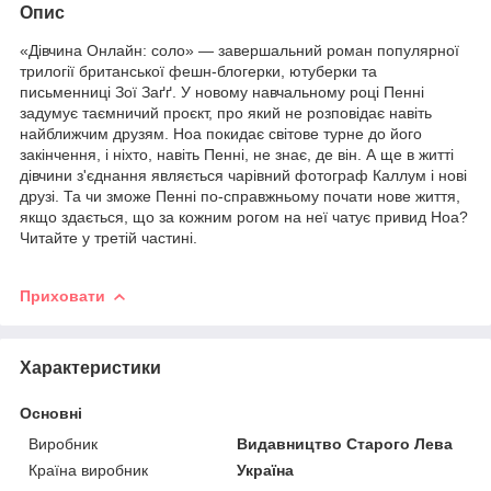
Опис
«Дівчина Онлайн: соло» — завершальний роман популярної
трилогії британської фешн-блогерки, ютуберки та
письменниці Зої Заґґ. У новому навчальному році Пенні
задумує таємничий проєкт, про який не розповідає навіть
найближчим друзям. Ноа покидає світове турне до його
закінчення, і ніхто, навіть Пенні, не знає, де він. А ще в житті
дівчини з'єднання являється чарівний фотограф Каллум і нові
друзі. Та чи зможе Пенні по-справжньому почати нове життя,
якщо здається, що за кожним рогом на неї чатує привид Ноа?
Читайте у третій частині.
Приховати
Характеристики
Основні
Виробник
Видавництво Старого Лева
Країна виробник
Україна