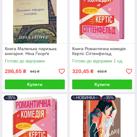
Книга Маленька паризька
Книга Романтична комедія.
книгарня. Ніна Ґеорґе
Кертіс Сіттенфельд
Готово до відправки
Готово до відправки 1 од.
286,65
320,45
₴
₴
441 ₴
493 ₴
Купити
Купити
–35%
✨НОВИНКА✨
–35%