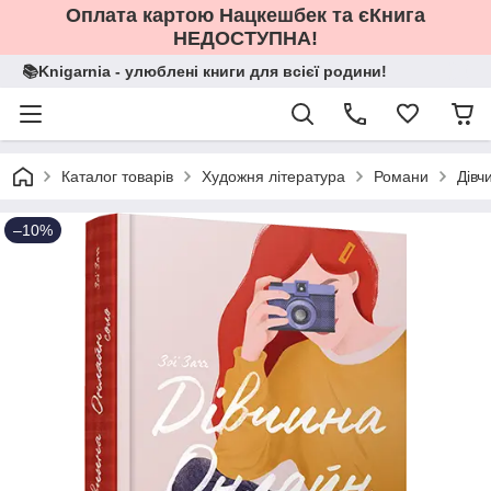
Оплата картою Нацкешбек та єКнига
НЕДОСТУПНА!
📚Knigarnia - улюблені книги для всієї родини!
Каталог товарів
Художня література
Романи
Дівч
–10%