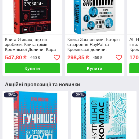
Книга Я знаю, що ви
Книга Засновники. Історія
AI. 
зробили. Книга гріхів
створення PayPal та
інте
Кремнієвої Долини. Кара
Кремнієвої долини.
Крем
Свішер
Джиммі Сонні
світ
547,80
298,35
170
₴
₴
660 ₴
459 ₴
Купити
Купити
Акційні пропозиції та новинки
–35%
–35%