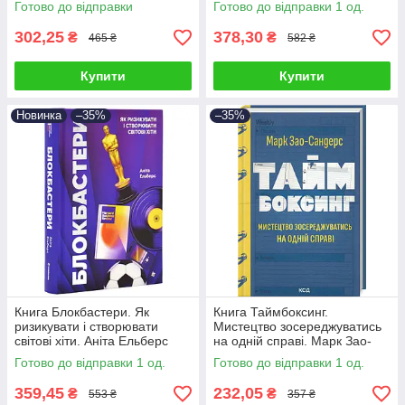
Готово до відправки
Готово до відправки 1 од.
302,25
378,30
₴
₴
465 ₴
582 ₴
Купити
Купити
Новинка
–35%
–35%
Книга Блокбастери. Як
Книга Таймбоксинг.
ризикувати і створювати
Мистецтво зосереджуватись
світові хіти. Аніта Ельберс
на одній справі. Марк Зао-
Сандерс
Готово до відправки 1 од.
Готово до відправки 1 од.
359,45
232,05
₴
₴
553 ₴
357 ₴