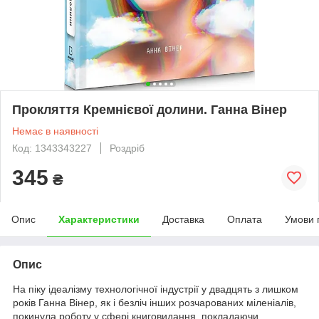
Прокляття Кремнієвої долини. Ганна Вінер
Немає в наявності
Код: 1343343227
Роздріб
345
₴
Опис
Характеристики
Доставка
Оплата
Умови 
Опис
На піку ідеалізму технологічної індустрії у двадцять з лишком
років Ганна Вінер, як і безліч інших розчарованих міленіалів,
покинула роботу у сфері книговидання, покладаючи