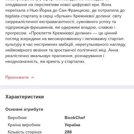
сподівання на перспективи нової цифрової ери. Вона
переїхала з Нью-Йорка до Сан-Франциско, де потрапила до
bigdata-стартапу в серці «бульки» Кремнієвої долини: світу
сюрреалістичної екстравагантності, сумнівного успіху та
підприємців-фрешменів, які одержимі владою, славою і
прогресом. «Прокляття Кремнієвої долини» — це цінний
погляд зсередини на високорозвинену і легковажну стартап-
культуру в час нестримних амбіцій, нерегульованого нагляду,
неймовірного везіння та зростаючої політичної міці. Анна
реалістично змальовує прагнення, розчарування і
неоднозначність, які криють у стартапах.
Приховати
Характеристики
Основні атрибути
Виробник
BookChef
Країна виробник
Україна
Кількість сторінок
288