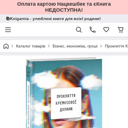
Оплата картою Нацкешбек та єКнига
НЕДОСТУПНА!
📚Knigarnia - улюблені книги для всієї родини!
Каталог товарів
Бізнес, економіка, гроші
Прокляття К