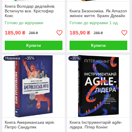
Книга Володар дедлайнів.
Встигнути все. Крістофер
Книга Безономіка. Як Amazon
Кокс
змінює життя. Браян Думайн
Готово до відправки
Готово до відправки 1 од.
185,90
185,90
₴
₴
286 ₴
286 ₴
Купити
Купити
Новинка
–35%
–35%
Книга Американська мрія.
Книга Інструментарій agile-
Петро Сандуляк
лідера. Пітер Конінг