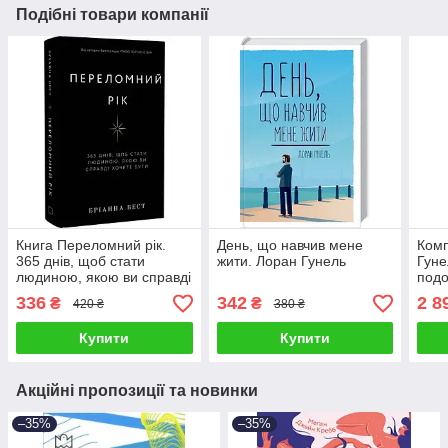
Подібні товари компанії
Книга Переломний рік.
День, що навчив мене
Комп
365 днів, щоб стати
жити. Лоран Гунель
Гуне
людиною, якою ви справді
подо
хочете бути. Бріанна Вест
День
336
342
2 8
₴
₴
420 ₴
380 ₴
жити 
Купити
Купити
Акційні пропозиції та новинки
–35%
–35%