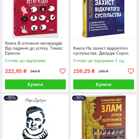
Книга В оточенні негараздів.
Від падіння до успіху. Томас
Книга На захист відкритого
Еріксон
суспільства. Джордж Сорос
Готово до відправки
Готово до відправки 1 од.
222,95
159,25
₴
₴
343 ₴
245 ₴
Купити
Купити
–35%
–35%