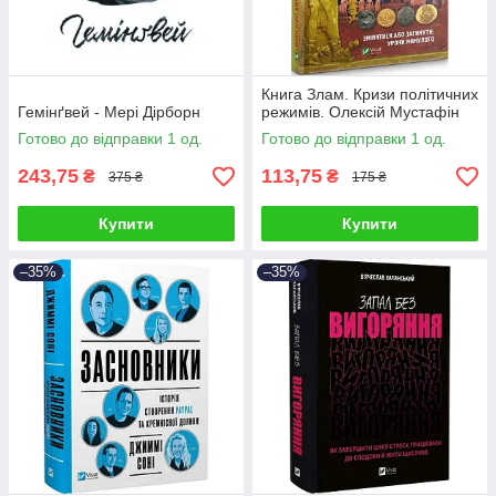
Книга Злам. Кризи політичних
Гемінґвей - Мері Дірборн
режимів. Олексій Мустафін
Готово до відправки 1 од.
Готово до відправки 1 од.
243,75
113,75
₴
₴
375 ₴
175 ₴
Купити
Купити
–35%
–35%