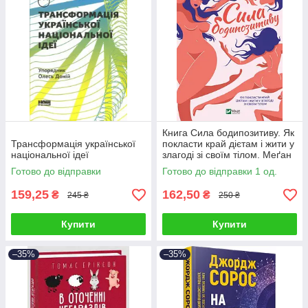
Книга Сила бодипозитиву. Як
Трансформація української
покласти край дієтам і жити у
національної ідеї
злагоді зі своїм тілом. Меґан
Джейн Кребб
Готово до відправки
Готово до відправки 1 од.
159,25
162,50
₴
₴
245 ₴
250 ₴
Купити
Купити
–35%
–35%