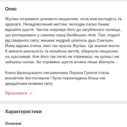
Опис
Жуліан почувався цілковито нещасним, хоча мав молодість та
здоров'я. Незадоволений життям, молодик палко бажає
віднайти щастя. Частка скеровує його до загубленого селища,
що розташовано у самому серці балійських лісів. Там, подалі
від гамірного світу, мешкає мудрий цілитель душ Самтьян.
Йому відома істина, якої так прагне Жуліан. Це знання могло
б змінити реальність та мільйони життів, обернути нещасних
на щасливців. Але його так легко не отримаєш, не купиш і не
забереш силою. Бо справжнє щастя можна лише збагнути...
Книга французького письменника Лорана Гунеля стала
всесвітнім бестселером і була перекладена більш ніж
двадцятьма мовами світу.
Приховати
Характеристики
Основні