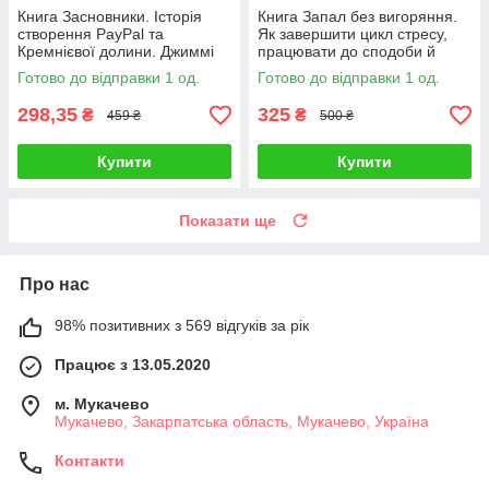
Книга Засновники. Історія
Книга Запал без вигоряння.
створення PayPal та
Як завершити цикл стресу,
Кремнієвої долини. Джиммі
працювати до сподоби й
Сонні
жити щасливо. В'ячеслав
Готово до відправки 1 од.
Готово до відправки 1 од.
Халанський
298,35
325
₴
₴
459 ₴
500 ₴
Купити
Купити
Показати ще
Про нас
98% позитивних з 569 відгуків за рік
Працює з 13.05.2020
м. Мукачево
Мукачево, Закарпатська область, Мукачево, Україна
Контакти