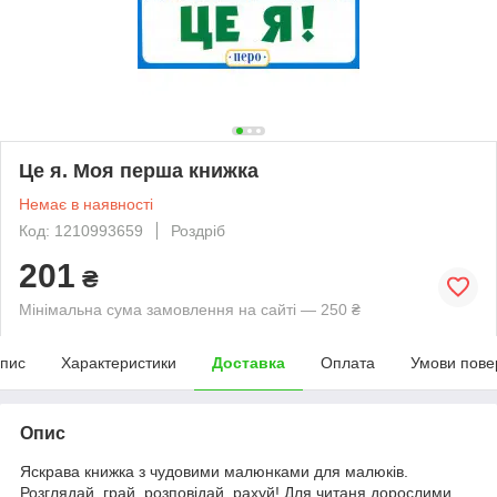
Це я. Моя перша книжка
Немає в наявності
Код: 1210993659
Роздріб
201
₴
Мінімальна сума замовлення на сайті — 250 ₴
пис
Характеристики
Доставка
Оплата
Умови пове
Опис
Яскрава книжка з чудовими малюнками для малюків.
Розглядай, грай, розповідай, рахуй! Для читаня дорослими