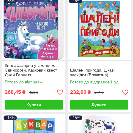
–35%
–15%
Книга Зазирни у віконечко.
Єдинороги. Казковий квест.
Шалені пригоди. Цікаві
Джей Ґарнетт
знахідки (Блакитна)
Готово до відправки
Готово до відправки 1 од.
268,45
232,90
₴
₴
413 ₴
274 ₴
Купити
Купити
–15%
–15%