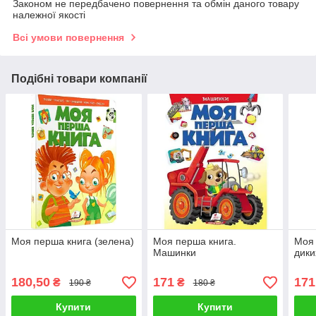
Законом не передбачено повернення та обмін даного товару
належної якості
Всі умови повернення
Подібні товари компанії
Моя перша книга (зелена)
Моя перша книга.
Моя 
Машинки
дики
180,50
171
171
₴
₴
190 ₴
180 ₴
Купити
Купити