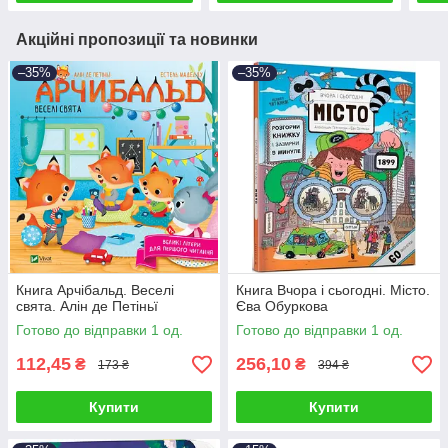
Акційні пропозиції та новинки
–35%
–35%
Книга Арчібальд. Веселі
Книга Вчора і сьогодні. Місто.
свята. Алін де Петіньї
Єва Обуркова
Готово до відправки 1 од.
Готово до відправки 1 од.
112,45
256,10
₴
₴
173 ₴
394 ₴
Купити
Купити