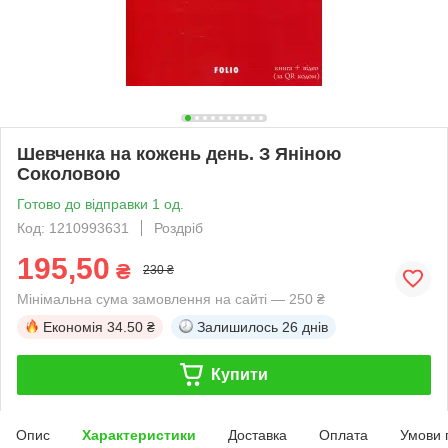
Шевченка на кожень день. З Яніною
Соколовою
Готово до відправки 1 од.
Код: 1210993631
Роздріб
195,50
₴
230 ₴
Мінімальна сума замовлення на сайті — 250 ₴
Економія
34.50 ₴
Залишилось
26 днів
Купити
Опис
Характеристики
Доставка
Оплата
Умови 