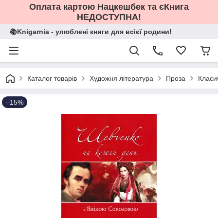
Оплата картою Нацкешбек та єКнига
НЕДОСТУПНА!
📚Knigarnia - улюблені книги для всієї родини!
Каталог товарів
Художня література
Проза
Класи
–15%