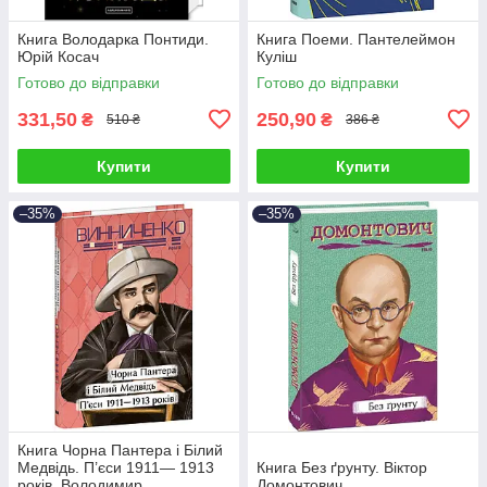
Книга Володарка Понтиди.
Книга Поеми. Пантелеймон
Юрій Косач
Куліш
Готово до відправки
Готово до відправки
331,50
250,90
₴
₴
510 ₴
386 ₴
Купити
Купити
–35%
–35%
Книга Чорна Пантера i Білий
Медвідь. П’єси 1911— 1913
Книга Без ґрунту. Віктор
років. Володимир
Домонтович