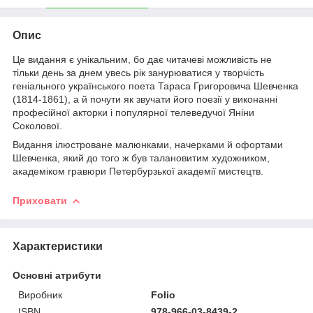
Опис
Це видання є унікальним, бо дає читачеві можливість не
тільки день за днем увесь рік занурюватися у творчість
геніального українського поета Тараса Григоровича Шевченка
(1814-1861), а й почути як звучати його поезії у виконанні
професійної акторки і популярної телеведучої Яніни
Соколової.
Видання ілюстроване малюнками, начерками й офортами
Шевченка, який до того ж був талановитим художником,
академіком гравюри Петербурзької академії мистецтв.
Приховати
Характеристики
Основні атрибути
Виробник
Folio
ISBN
978-966-03-8439-2