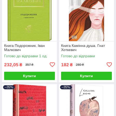
Книга Подорожник. Іван
Книга Камінна душа. Гнат
Малкович
Хоткевич
Готово до відправки 1 од.
Готово до відправки
232,05
182
₴
₴
357 ₴
280 ₴
Купити
Купити
–35%
–35%