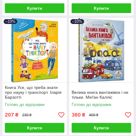
Купити
Купити
–10%
–10%
Книга Усе, що треба знати
про науку і транспорт. Іларія
Велика книга вантажівок і не
Барзотті
тільки. Меґан Калліс
Готово до відправки
Готово до відправки
207
360
₴
₴
230 ₴
400 ₴
Купити
Купити