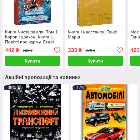
Книга Чиста земля. Том 1.
Книга І наостанок. Генрі
Моє 
Короп і дракон. Книга 1.
Марш
Генр
Повісті про карму. Генрі
Лайон Олді
442
333
423
₴
₴
520 ₴
370 ₴
Купити
Купити
Акційні пропозиції та новинки
–35%
–17%