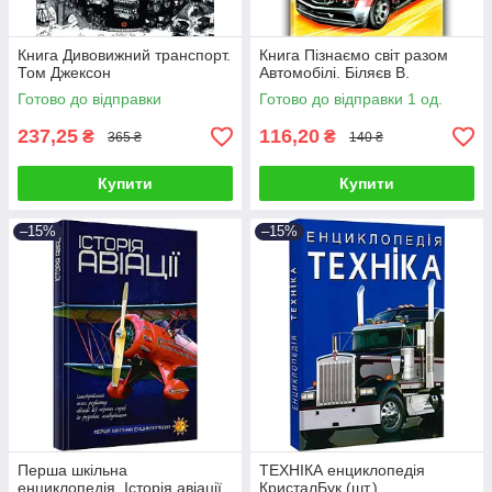
Книга Дивовижний транспорт.
Книга Пізнаємо світ разом
Том Джексон
Автомобілі. Біляєв В.
Готово до відправки
Готово до відправки 1 од.
237,25
116,20
₴
₴
365 ₴
140 ₴
Купити
Купити
–15%
–15%
Перша шкільна
ТЕХНІКА енциклопедія
енциклопедія. Історія авіації
КристалБук (шт.)