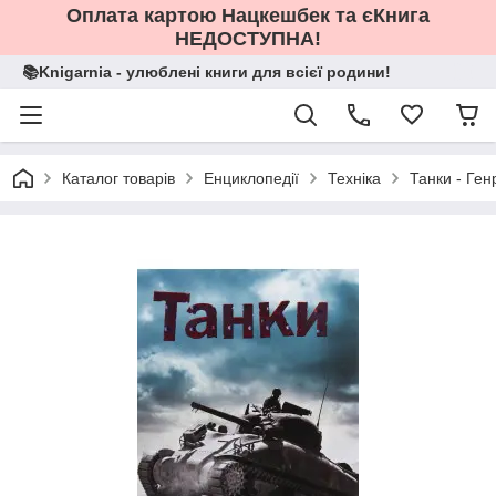
Оплата картою Нацкешбек та єКнига
НЕДОСТУПНА!
📚Knigarnia - улюблені книги для всієї родини!
Каталог товарів
Енциклопедії
Техніка
Танки - Ген