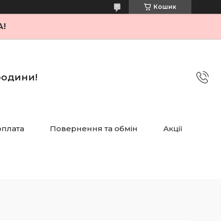
Кошик
А!
 родини!
оплата
Повернення та обмін
Акції