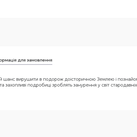
ормація для замовлення
й шанс вирушити в подорож доісторичною Землею і познайоми
ї та захопливі подробиці зроблять занурення у світ стародавні