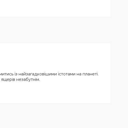
тись із найзагадковішими істотами на планеті.
х ящерів незабутнім.