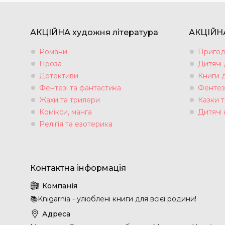
АКЦІЙНА художня література
АКЦІЙНА
Романи
Пригод
Проза
Дитячі
Детективи
Книги 
Фентезі та фантастика
Фентез
Жахи та трилери
Казки т
Комікси, манга
Дитячі 
Релігія та езотерика
📚Knigarnia - улюблені книги для всієї родини!