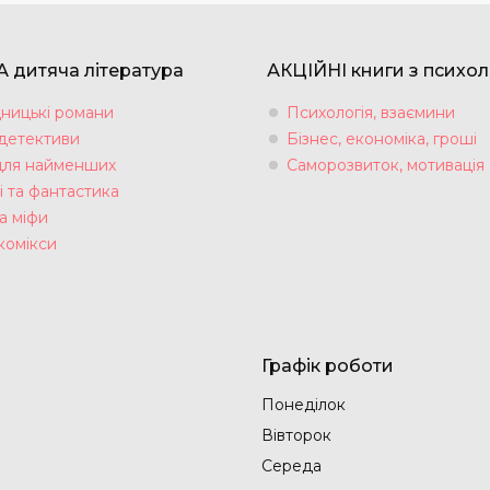
 дитяча література
АКЦІЙНІ книги з психол
ницькі романи
Психологія, взаємини
 детективи
Бізнес, економіка, гроші
для найменших
Саморозвиток, мотивація
і та фантастика
а міфи
комікси
Графік роботи
Понеділок
Вівторок
Середа