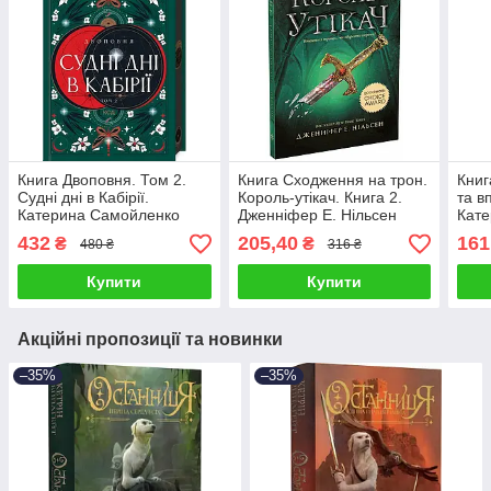
Книга Двоповня. Том 2.
Книга Сходження на трон.
Книг
Судні дні в Кабірії.
Король-утікач. Книга 2.
та в
Катерина Самойленко
Дженніфер Е. Нільсен
Кат
432
205,40
161
₴
₴
480 ₴
316 ₴
Купити
Купити
Акційні пропозиції та новинки
–35%
–35%