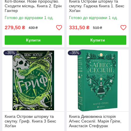
Коті-Вояки. Нове пророцтво.
Книга Острови шторму та
Сходити місяць. Книга 2. Ерін
смутку. Гадюка Книга 1. Бекс
Гантер
Хоґан
Готово до відправки 1 од.
Готово до відправки 1 од.
279,50
331,50
₴
₴
430 ₴
510 ₴
Купити
Купити
–35%
–35%
Книга Острови шторму та
Книга Дивовижна історія
смутку. Гриф. Книга 3 Бекс
Аґнес Сесилії. Марія Ґріпе,
Хоґан
Анастасія Стефурак