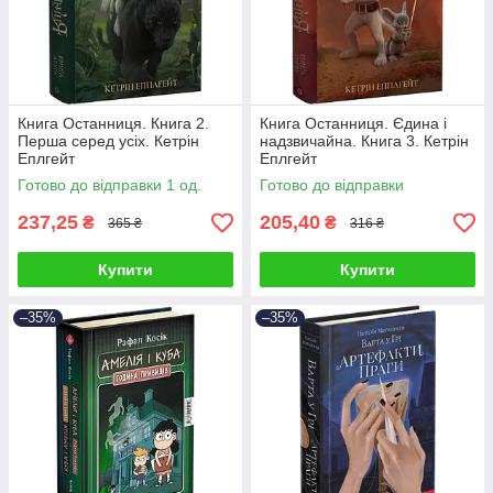
Книга Останниця. Книга 2.
Книга Останниця. Єдина і
Перша серед усіх. Кетрін
надзвичайна. Книга 3. Кетрін
Еплгейт
Еплгейт
Готово до відправки 1 од.
Готово до відправки
237,25
205,40
₴
₴
365 ₴
316 ₴
Купити
Купити
–35%
–35%