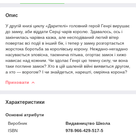
Опис
У другій книзі циклу «Дарителі» головний герой Генрі вирушає
до замку, аби віддати Серці чарів королю. Здавалось, ось і
закінчилась чарівна казка, але несподіваний лютий вітер
повертає всі події в інший бік, і тепер у замку розгортається
жорстока боротьба за королівську корону. Неждано-негадано
насувається зловісна, таємнича пітьма, огортає замок і хижо
нависає над кожним. Чи здолає Генрі цю темну силу, чи вона
таки поглине замок? Хто в цій шаленій війні виявиться другом,
а хто — ворогом? І чи знайдеться, нарешті, омріяна корона?
Приховати
Характеристики
Основні атрибути
Виробник
Видавництво Школа
ISBN
978-966-429-517-5