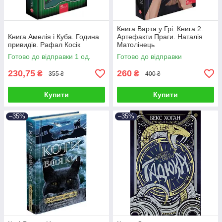
Книга Варта у Грі. Книга 2.
Книга Амелія і Куба. Година
Артефакти Праги. Наталія
привидів. Рафал Косік
Матолінець
Готово до відправки 1 од.
Готово до відправки
230,75
260
₴
₴
355 ₴
400 ₴
Купити
Купити
–35%
–35%