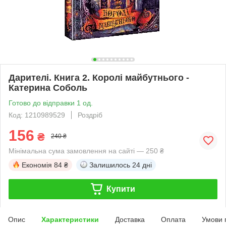
Дарителі. Книга 2. Королі майбутнього -
Катерина Соболь
Готово до відправки 1 од.
Код: 1210989529
Роздріб
156
₴
240 ₴
Мінімальна сума замовлення на сайті — 250 ₴
Економія
84 ₴
Залишилось
24 дні
Купити
Опис
Характеристики
Доставка
Оплата
Умови 