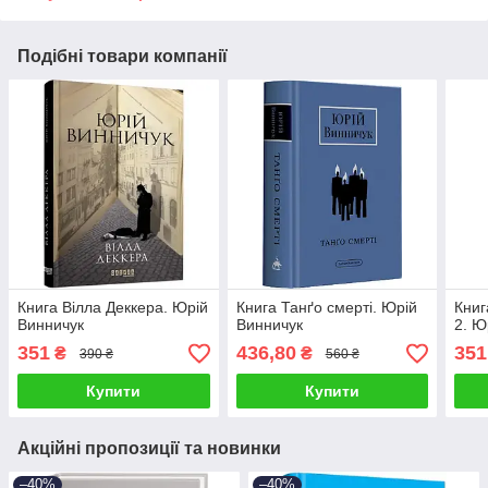
Подібні товари компанії
Книга Вілла Деккера. Юрій
Книга Танґо смерті. Юрій
Книг
Винничук
Винничук
2. Ю
351
436,80
351
₴
₴
390 ₴
560 ₴
Купити
Купити
Акційні пропозиції та новинки
–40%
–40%