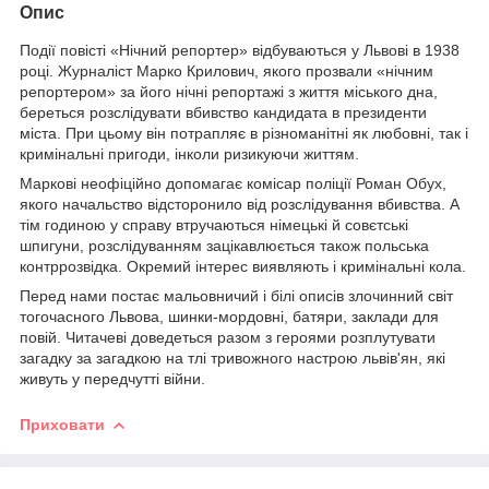
Опис
Події повісті «Нічний репортер» відбуваються у Львові в 1938
році. Журналіст Марко Крилович, якого прозвали «нічним
репортером» за його нічні репортажі з життя міського дна,
береться розслідувати вбивство кандидата в президенти
міста. При цьому він потрапляє в різноманітні як любовні, так і
кримінальні пригоди, інколи ризикуючи життям.
Маркові неофіційно допомагає комісар поліції Роман Обух,
якого начальство відсторонило від розслідування вбивства. А
тім годиною у справу втручаються німецькі й совєтські
шпигуни, розслідуванням зацікавлюється також польська
контррозвідка. Окремий інтерес виявляють і кримінальні кола.
Перед нами постає мальовничий і білі описів злочинний світ
тогочасного Львова, шинки-мордовні, батяри, заклади для
повій. Читачеві доведеться разом з героями розплутувати
загадку за загадкою на тлі тривожного настрою львів'ян, які
живуть у передчутті війни.
Приховати