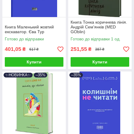
Книга Тонка коричнева лінія.
Книга Маленький жовтий
Андрій Сем'янків (MED
екскаватор. Єва Тур
GOblin)
Готово до відправки
Готово до відправки 1 од.
401,05
251,55
₴
₴
617 ₴
387 ₴
Купити
Купити
✨НОВИНКА✨
–35%
–35%