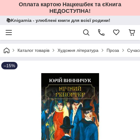
Оплата картою Нацкешбек та єКнига
НЕДОСТУПНА!
📚Knigarnia - улюблені книги для всієї родини!
Каталог товарів
Художня література
Проза
Сучас
–15%