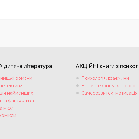
 дитяча література
АКЦІЙНІ книги з психол
ницькі романи
Психологія, взаємини
 детективи
Бізнес, економіка, гроші
для найменших
Саморозвиток, мотивація
і та фантастика
а міфи
комікси