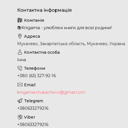
📚Knigarnia - улюблені книги для всієї родини!
Мукачево, Закарпатська область, Мукачево, Україна
Інна
+380 (63) 327-92-16
knigarnia.mukachevo@gmail.com
+380633279216
+380633279216