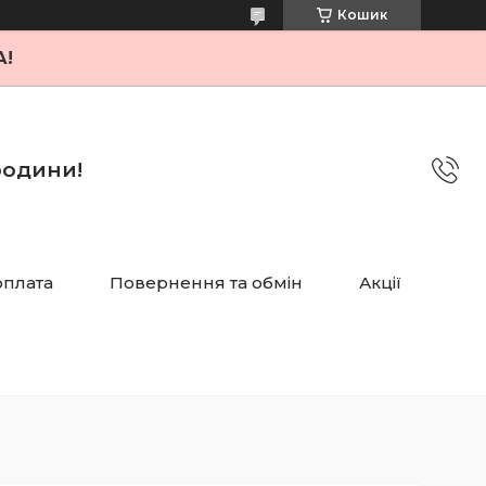
Кошик
А!
 родини!
оплата
Повернення та обмін
Акції