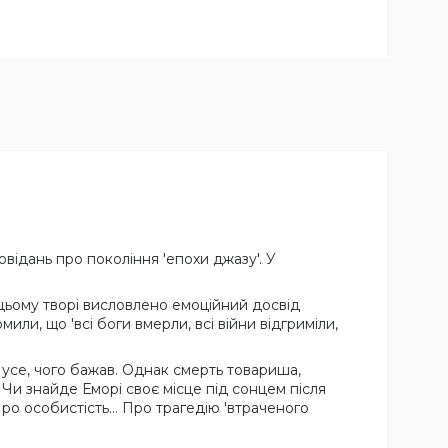
відань про покоління 'епохи джазу'. У
цьому творі висловлено емоційний досвід
или, що 'всі боги вмерли, всі війни відгриміли,
в усе, чого бажав. Однак смерть товариша,
 Чи знайде Еморі своє місце під сонцем після
ро особистість... Про трагедію 'втраченого