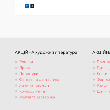
АКЦІЙНА художня література
АКЦІЙНА
Романи
Пригод
Проза
Дитячі
Детективи
Книги 
Фентезі та фантастика
Фентез
Жахи та трилери
Казки т
Комікси, манга
Дитячі 
Релігія та езотерика