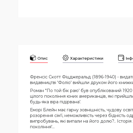
Опис
Характеристики
Інф
Френсіс Скотт Фіцджеральд (1896-1940) - видат
видавництві 'Фоліо' вийшли друком його книжки '
Роман "По той бік раю' був опублікований 192
цілого покоління юних американців, які прийшли у
будь-яка віра підірвана'.
Еморі Блейн має гарну зовнішність, чудову осві
розорення сім'ї, неможливість через бідність о
випробувань, які випали на його долю?.. Історі
покоління'...