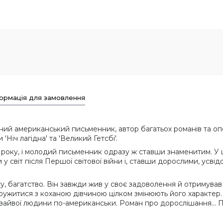
ормація для замовлення
ний американський письменник, автор багатьох романів та опо
Ніч лагідна' та 'Великий Гетсбі'.
0 року, і молодий письменник одразу ж ставши знаменитим. У 
 світ після Першої світової війни і, ставши дорослими, усвідом
ту, багатство. Він завжди жив у своє задоволення й отримува
дружитися з коханою дівчиною цілком змінюють його характер.
я зайвої людини по-американськи. Роман про дорослішання... П