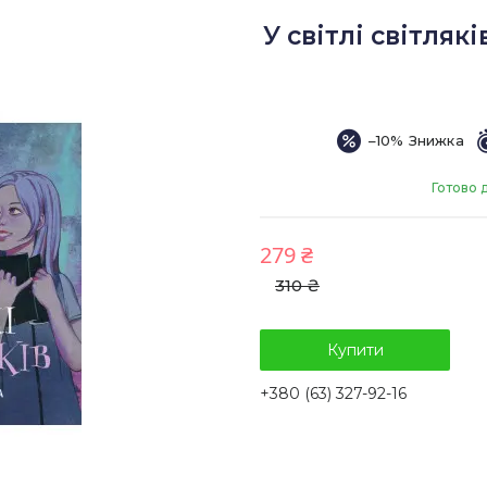
У світлі світля
–10%
Готово 
279 ₴
310 ₴
Купити
+380 (63) 327-92-16