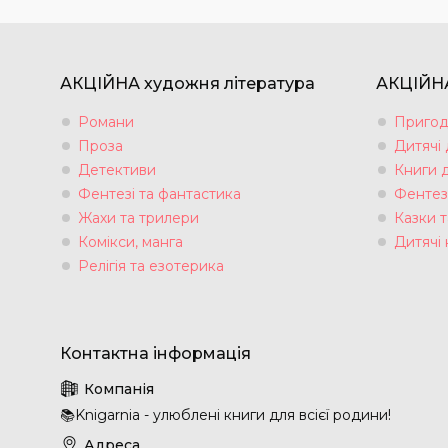
АКЦІЙНА художня література
АКЦІЙНА
Романи
Пригод
Проза
Дитячі
Детективи
Книги 
Фентезі та фантастика
Фентез
Жахи та трилери
Казки т
Комікси, манга
Дитячі 
Релігія та езотерика
📚Knigarnia - улюблені книги для всієї родини!