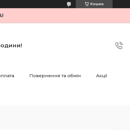
Кошик
А!
 родини!
оплата
Повернення та обмін
Акції