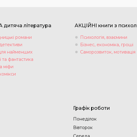
 дитяча література
АКЦІЙНІ книги з психол
ницькі романи
Психологія, взаємини
 детективи
Бізнес, економіка, гроші
для найменших
Саморозвиток, мотивація
і та фантастика
а міфи
комікси
Графік роботи
Понеділок
Вівторок
Середа