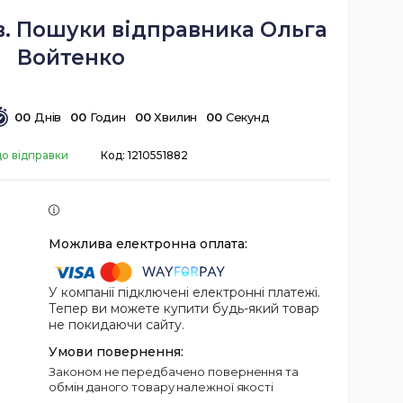
ків. Пошуки відправника Ольга
Войтенко
0
0
Днів
0
0
Годин
0
0
Хвилин
0
0
Секунд
до відправки
Код:
1210551882
У компанії підключені електронні платежі.
Тепер ви можете купити будь-який товар
не покидаючи сайту.
Законом не передбачено повернення та
обмін даного товару належної якості