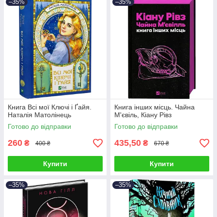
–35%
–35%
Книга Всі мої Ключі і Ґайя.
Книга інших місць. Чайна
Наталія Матолінець
М'євіль, Кіану Рівз
Готово до відправки
Готово до відправки
260
435,50
₴
₴
400 ₴
670 ₴
Купити
Купити
–35%
–35%