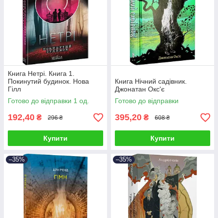
Книга Нетрі. Книга 1.
Покинутий будинок. Нова
Книга Нічний садівник.
Гілл
Джонатан Окс'є
Готово до відправки 1 од.
Готово до відправки
192,40
395,20
₴
₴
296 ₴
608 ₴
Купити
Купити
–35%
–35%