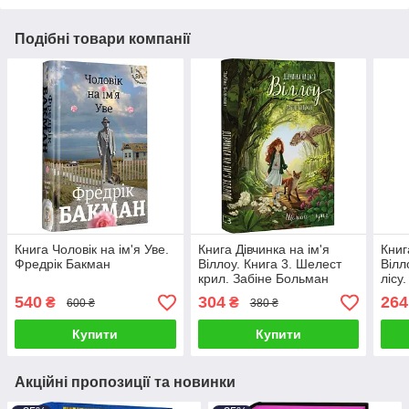
Подібні товари компанії
Книга Чоловік на ім'я Уве.
Книга Дівчинка на ім'я
Книг
Фредрік Бакман
Віллоу. Книга 3. Шелест
Вілл
крил. Забіне Больман
лісу
540
304
264
₴
₴
600 ₴
380 ₴
Купити
Купити
Акційні пропозиції та новинки