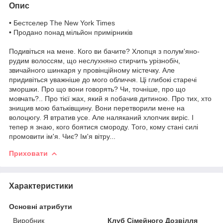
Опис
• Бестселер The New York Times
• Продано понад мільйон примірників
Подивіться на мене. Кого ви бачите? Хлопця з полум'яно-
рудим волоссям, що неслухняно стирчить урізнобіч,
звичайного шинкаря у провінційному містечку. Але
придивіться уважніше до мого обличчя. Ці глибокі старечі
зморшки. Про що вони говорять? Чи, точніше, про що
мовчать?.. Про тієї жах, який я побачив дитиною. Про тих, хто
знищив мою батьківщину. Вони перетворили мене на
волоцюгу. Я втратив усе. Але наляканий хлопчик виріс. І
тепер я знаю, кого боятися смороду. Того, кому стані силі
промовити ім'я. Чиє? Ім'я вітру...
Приховати
Характеристики
Основні атрибути
Виробник
Клуб Сімейного Дозвілля