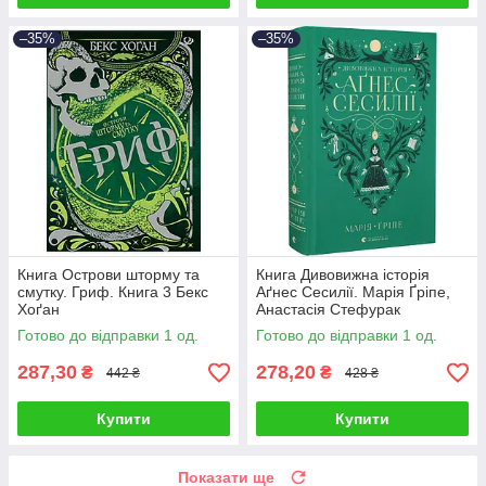
–35%
–35%
Книга Острови шторму та
Книга Дивовижна історія
смутку. Гриф. Книга 3 Бекс
Аґнес Сесилії. Марія Ґріпе,
Хоґан
Анастасія Стефурак
Готово до відправки 1 од.
Готово до відправки 1 од.
287,30
278,20
₴
₴
442 ₴
428 ₴
Купити
Купити
Показати ще