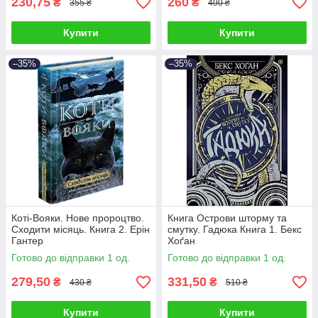
230,75
260
₴
₴
355 ₴
400 ₴
Купити
Купити
–35%
–35%
Коті-Вояки. Нове пророцтво.
Книга Острови шторму та
Сходити місяць. Книга 2. Ерін
смутку. Гадюка Книга 1. Бекс
Гантер
Хоґан
Готово до відправки 1 од.
Готово до відправки 1 од.
279,50
331,50
₴
₴
430 ₴
510 ₴
Купити
Купити