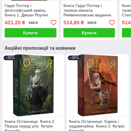
Гаррі Поттер і
Книга Гаррі Поттер і
Книг
філософський камінь.
таємна кімната.
таєм
Книга 1. Джоан Роулінг
Рейвенкловське видання.
Слиз
Джоан Роулінг
Джоа
421,20
514,80
514
₴
₴
540 ₴
660 ₴
Купити
Купити
Акційні пропозиції та новинки
–35%
–35%
Книга Останниця. Книга 2.
Книга Останниця. Єдина і
Перша серед усіх. Кетрін
надзвичайна. Книга 3. Кетрін
Еплгейт
Еплгейт