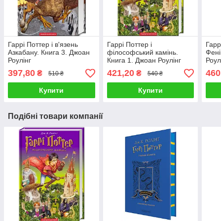
Гаррі Поттер i в'язень
Гаррі Поттер і
Гарр
Азкабану. Книга 3. Джоан
філософський камінь.
Фені
Роулінг
Книга 1. Джоан Роулінг
Роул
397,80
421,20
460
₴
₴
510 ₴
540 ₴
Купити
Купити
Подібні товари компанії