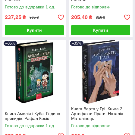
Готово до відправки 1 од.
Готово до відправки
237,25
205,40
₴
₴
365 ₴
316 ₴
Купити
Купити
–35%
–35%
Книга Варта у Грі. Книга 2.
Книга Амелія і Куба. Година
Артефакти Праги. Наталія
привидів. Рафал Косік
Матолінець
Готово до відправки 1 од.
Готово до відправки